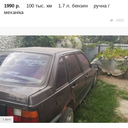
1990 р.
100 тыс. км
1.7 л. бензин
ручна /
механіка
4956
1 фото