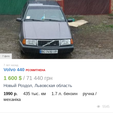
7 фото
7 лет назад
Volvo 440
РОЗМИТНЕНА
1 600 $
/ 71 440 грн
Новый Роздол
, Львовская область
1990 р.
435 тыс. км
1.7 л. бензин
ручна /
механіка
5545