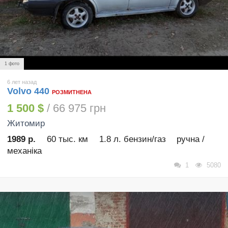
1 фото
6 лет назад
Volvo 440
РОЗМИТНЕНА
1 500 $
/ 66 975 грн
Житомир
1989 р.
60 тыс. км
1.8 л. бензин/газ
ручна /
механіка
1
5080