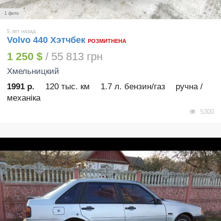
1 фото
5 лет назад
Volvo 440 Хэтчбек
РОЗМИТНЕНА
1 250 $
/ 55 813 грн
Хмельницкий
1991 р.
120 тыс. км
1.7 л. бензин/газ
ручна /
механіка
5300