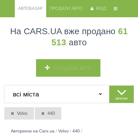
АВТОБАЗАР
ПРОДАТИ АВТО
ВХІД
На CARS.UA вже продано
61
513
авто
Продати авто
фільтри
Volvo
440
Авторинок на Cars.ua
/
Volvo
/
440
/