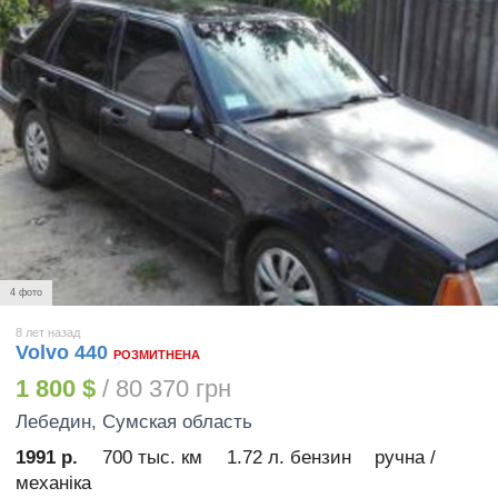
4 фото
8 лет назад
Volvo 440
РОЗМИТНЕНА
1 800 $
/ 80 370 грн
Лебедин
, Сумская область
1991 р.
700 тыс. км
1.72 л. бензин
ручна /
механіка