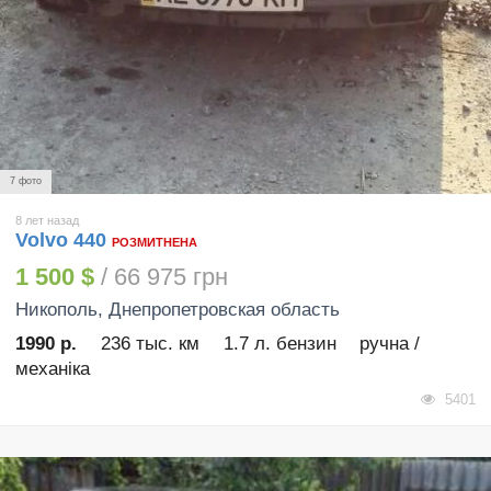
7 фото
8 лет назад
Volvo 440
РОЗМИТНЕНА
1 500 $
/ 66 975 грн
Никополь
, Днепропетровская область
1990 р.
236 тыс. км
1.7 л. бензин
ручна /
механіка
5401