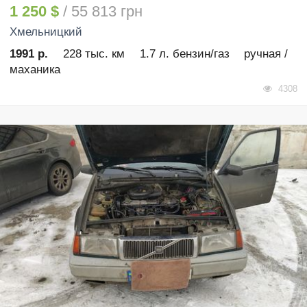
1 250 $
/ 55 813 грн
Хмельницкий
1991 р.
228 тыс. км
1.7 л. бензин/газ
ручная /
маханика
4308