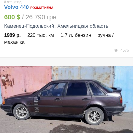
8 лет назад
Volvo 440
РОЗМИТНЕНА
600 $
/ 26 790 грн
Каменец-Подольский
, Хмельницкая область
1989 р.
220 тыс. км
1.7 л. бензин
ручна /
механіка
4576