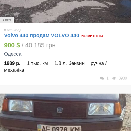
1 фото
8 лет назад
Volvo 440 продам VOLVO 440
РОЗМИТНЕНА
900 $
/ 40 185 грн
Одесса
1989 р.
1 тыс. км
1.8 л. бензин
ручна /
механіка
1
3930