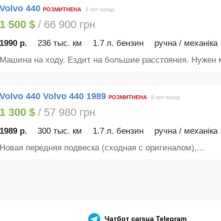
Volvo 440
РОЗМИТНЕНА
8 лет назад
1 500 $
/ 66 900 грн
1990 р.
236 тыс. км
1.7 л. бензин
ручна / механіка
Машина на ходу. Ездит на большие расстояния. Нужен м
Volvo 440 Volvo 440 1989
РОЗМИТНЕНА
8 лет назад
1 300 $
/ 57 980 грн
1989 р.
300 тыс. км
1.7 л. бензин
ручна / механіка
Новая передняя подвеска (сходная с оригиналом),...
Чатбот
carsua Telegram