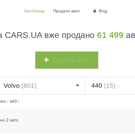
Автобазар
Продати авто
Вхід
а CARS.UA вже продано
61 499
ав
Продати авто
Volvo
(801)
440
(15)
lvo
/
440
/
но 2 авто