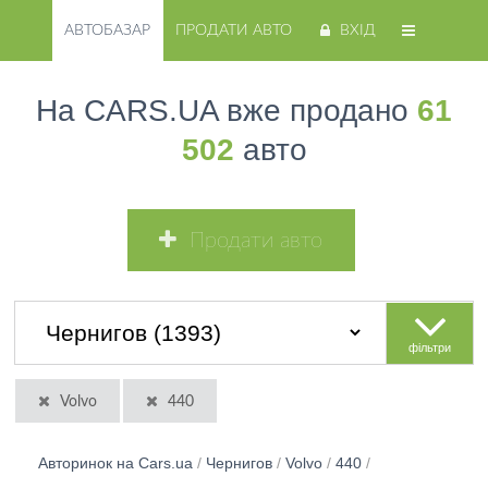
АВТОБАЗАР
ПРОДАТИ АВТО
ВХІД
На CARS.UA вже продано
61
502
авто
Продати авто
фільтри
Volvo
440
Авторинок на Cars.ua
/
Чернигов
/
Volvo
/
440
/