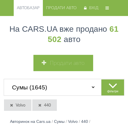
АВТОБАЗАР
ПРОДАТИ АВТО
ВХІД
На CARS.UA вже продано
61
502
авто
Продати авто
фільтри
Volvo
440
Авторинок на Cars.ua
/
Сумы
/
Volvo
/
440
/