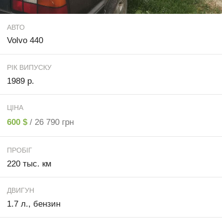
АВТО
Volvo 440
РІК ВИПУСКУ
1989 р.
ЦІНА
600 $
/ 26 790 грн
ПРОБІГ
220 тыс. км
ДВИГУН
1.7 л., бензин