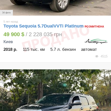
34 фото
5 лет назад
Toyota Sequoia 5.7DualVVTi Platinum
РОЗМИТНЕНА
49 900 $
/ 2 228 035 грн
Киев
2018 р.
115 тыс. км
5.7 л. бензин
автомат
4515