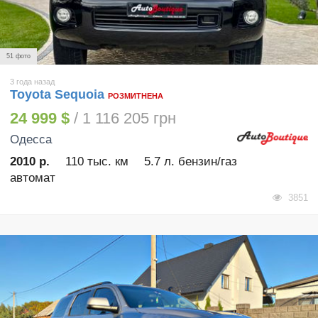
51 фото
3 года назад
Toyota Sequoia
РОЗМИТНЕНА
24 999 $
/ 1 116 205 грн
Одесса
2010 р.
110 тыс. км
5.7 л. бензин/газ
автомат
3851