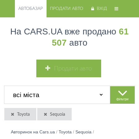
АВТОБАЗАР
ПРОДАТИ АВТО
ВХІД
На CARS.UA вже продано
61
507
авто
Продати авто
фільтри
Toyota
Sequoia
Авторинок на Cars.ua
/
Toyota
/
Sequoia
/