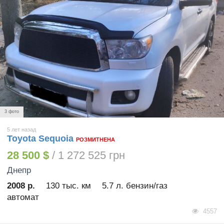
3 фото
5 лет назад
Toyota Sequoia
РОЗМИТНЕНА
28 500 $
/ 1 272 525 грн
Днепр
2008 р.
130 тыс. км
5.7 л. бензин/газ
автомат
4557