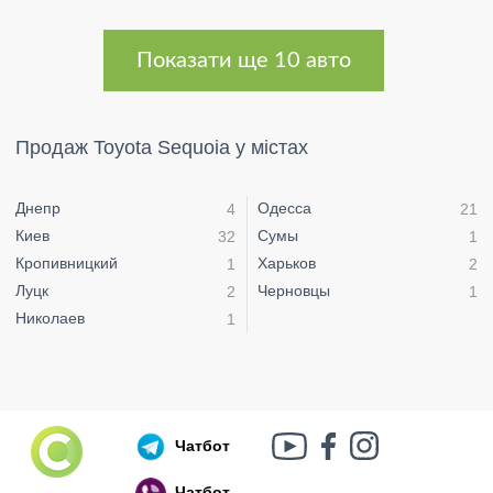
Показати ще 10 авто
Продаж Toyota Sequoia у містах
Днепр
Одесса
4
21
Киев
Сумы
32
1
Кропивницкий
Харьков
1
2
Луцк
Черновцы
2
1
Николаев
1
Чатбот
Чатбот