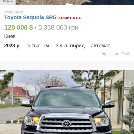
10 фото
3 года назад
Toyota Sequoia SR5
РОЗМИТНЕНА
120 000 $
/ 5 358 000 грн
Киев
2023 р.
5 тыс. км
3.4 л. гібрид
автомат
1
5348