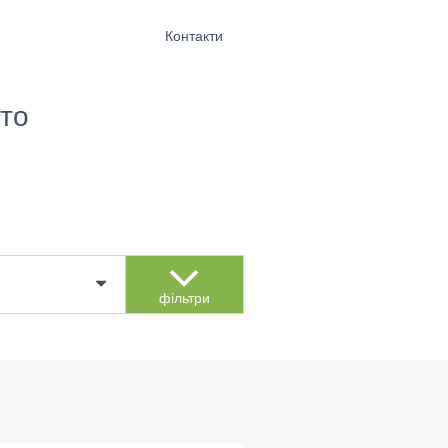
Контакти
то
фільтри