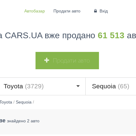
Автобазар
Продати авто
Вхід
а CARS.UA вже продано
61 513
ав
Продати авто
Toyota
(3729)
Sequoia
(65)
Toyota
/
Sequoia
/
ве
знайдено 2 авто