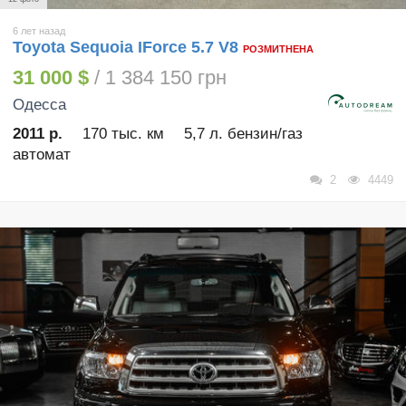
6 лет назад
Toyota Sequoia IForce 5.7 V8
РОЗМИТНЕНА
31 000 $
/ 1 384 150 грн
Одесса
2011 р.
170 тыс. км
5,7 л. бензин/газ
автомат
2
4449