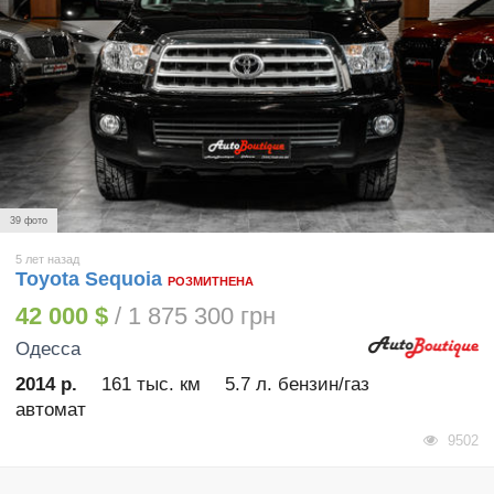
39 фото
5 лет назад
Toyota Sequoia
РОЗМИТНЕНА
42 000 $
/ 1 875 300 грн
Одесса
2014 р.
161 тыс. км
5.7 л. бензин/газ
автомат
9502