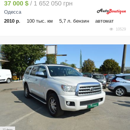
37 000 $
/ 1 652 050 грн
Одесса
2010 р.
100 тыс. км
5,7 л. бензин
автомат
10529
12 фото