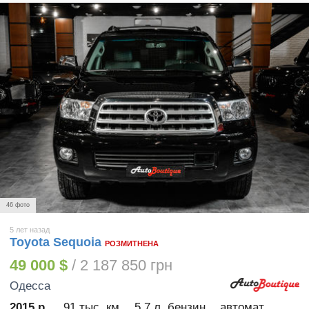
46 фото
5 лет назад
Toyota Sequoia
РОЗМИТНЕНА
49 000 $
/ 2 187 850 грн
Одесса
2015 р.
91 тыс. км
5.7 л. бензин
автомат