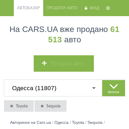
АВТОБАЗАР
ПРОДАТИ АВТО
ВХІД
На CARS.UA вже продано
61
513
авто
Продати авто
фільтри
Toyota
Sequoia
Авторинок на Cars.ua
/
Одесса
/
Toyota
/
Sequoia
/