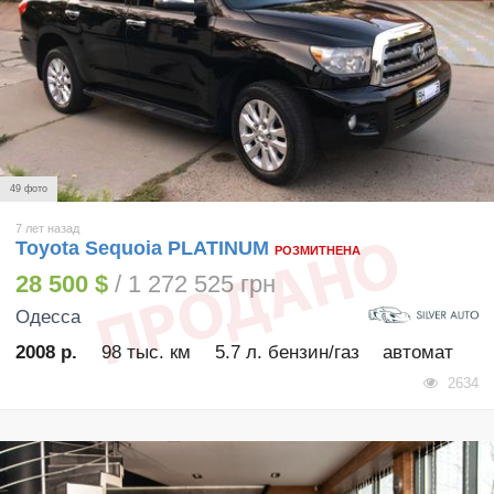
49 фото
7 лет назад
Toyota Sequoia PLATINUM
РОЗМИТНЕНА
28 500 $
/ 1 272 525 грн
Одесса
2008 р.
98 тыс. км
5.7 л. бензин/газ
автомат
2634