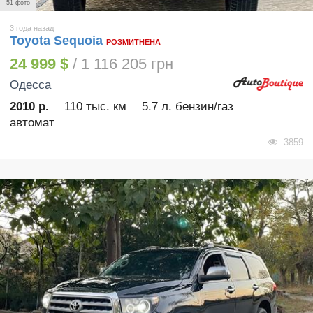
51 фото
3 года назад
Toyota Sequoia
РОЗМИТНЕНА
24 999 $
/ 1 116 205 грн
Одесса
2010 р.
110 тыс. км
5.7 л. бензин/газ
автомат
3859