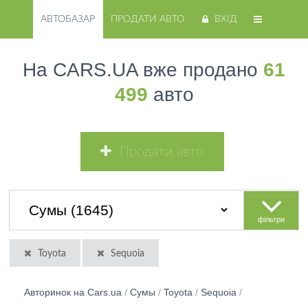
АВТОБАЗАР
ПРОДАТИ АВТО
ВХІД
На CARS.UA вже продано
61
499
авто
Продати авто
фільтри
Toyota
Sequoia
Авторинок на Cars.ua
/
Сумы
/
Toyota
/
Sequoia
/