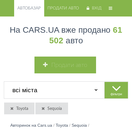
АВТОБАЗАР
ПРОДАТИ АВТО
ВХІД
На CARS.UA вже продано
61
502
авто
Продати авто
фільтри
Toyota
Sequoia
Авторинок на Cars.ua
/
Toyota
/
Sequoia
/