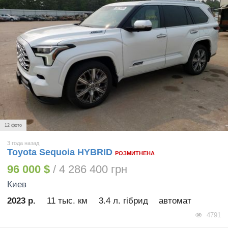
12 фото
3 года назад
Toyota Sequoia HYBRID
РОЗМИТНЕНА
96 000 $
/ 4 286 400 грн
Киев
2023 р.
11 тыс. км
3.4 л. гібрид
автомат
4791