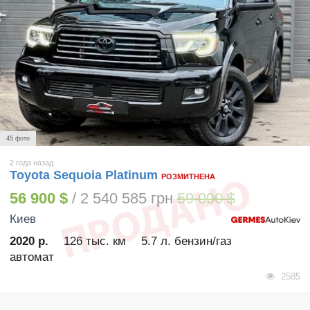
45 фото
2 года назад
Toyota Sequoia Platinum
РОЗМИТНЕНА
56 900 $
/ 2 540 585 грн
59 000 $
Киев
2020 р.
126 тыс. км
5.7 л. бензин/газ
автомат
2585