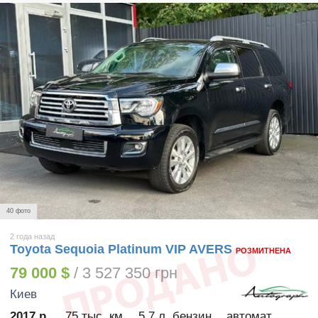
40 фото
2 года назад
Toyota Sequoia Platinum VIP AVERS
РОЗМИТНЕНА
79 000 $
/ 3 527 350 грн
Киев
2017 р.
75 тыс. км
5.7 л. бензин
автомат