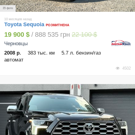
35 фото
10 месяцев назад
Toyota Sequoia
РОЗМИТНЕНА
19 900 $
/ 888 535 грн
22 100 $
Черновцы
2008 р.
383 тыс. км
5.7 л. бензин/газ
автомат
4502