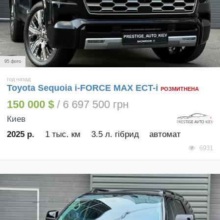
95 фото
год назад
Toyota Sequoia i-FORCE MAX ECT-i
РОЗМИТНЕНА
150 000 $
/ 6 697 500 грн
Киев
2025 р.
1 тыс. км
3.5 л. гібрид
автомат
6931