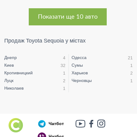
Показати ще 10 авто
Продаж Toyota Sequoia у містах
Днепр
Одесса
4
21
Киев
Сумы
32
1
Кропивницкий
Харьков
1
2
Луцк
Черновцы
2
1
Николаев
1
Чатбот
Чатбот