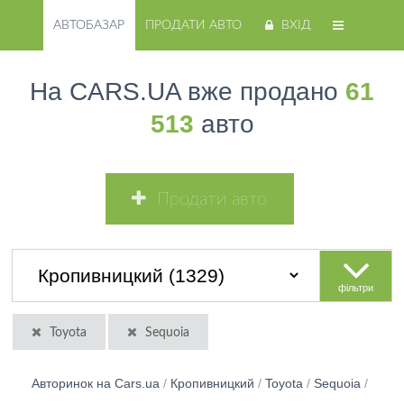
АВТОБАЗАР
ПРОДАТИ АВТО
ВХІД
На CARS.UA вже продано
61
513
авто
Продати авто
фільтри
Toyota
Sequoia
Авторинок на Cars.ua
/
Кропивницкий
/
Toyota
/
Sequoia
/