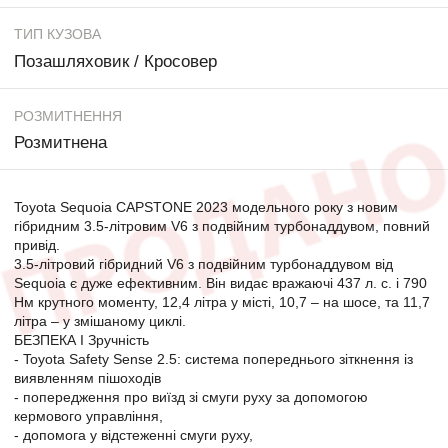
ТИП КУЗОВА
Позашляховик / Кросовер
РОЗМИТНЕННЯ
Розмитнена
Toyota Sequoia CAPSTONE 2023 модельного року з новим
гібридним 3.5-літровим V6 з подвійним турбонаддувом, повний
привід.
3.5-літровий гібридний V6 з подвійним турбонаддувом від
Sequoia є дуже ефективним. Він видає вражаючі 437 л. с. і 790
Нм крутного моменту, 12,4 літра у місті, 10,7 – на шосе, та 11,7
літра – у змішаному циклі.
БЕЗПЕКА І Зручність
- Toyota Safety Sense 2.5: система попереднього зіткнення із
виявленням пішоходів
- попередження про виїзд зі смуги руху за допомогою
кермового управління,
- допомога у відстеженні смуги руху,