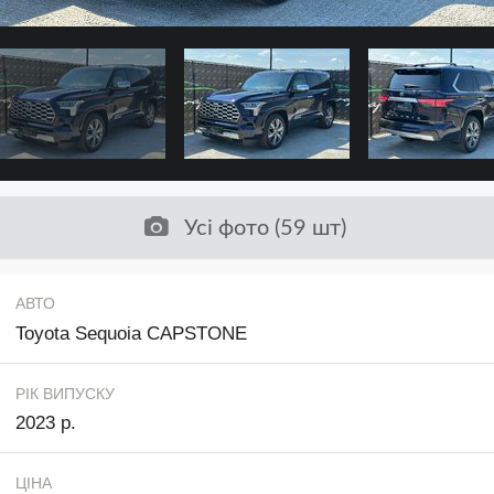
Усі фото (59 шт)
АВТО
Toyota Sequoia CAPSTONE
РІК ВИПУСКУ
2023 р.
ЦІНА