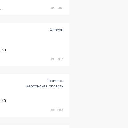
..
3885
Херсон
іка
5914
Геническ
Херсонская область
іка
4583