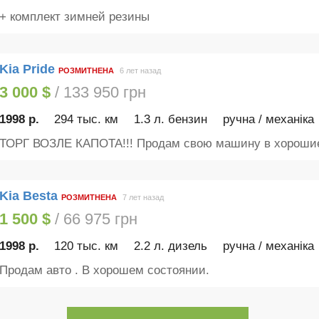
+ комплект зимней резины
Kia Pride
РОЗМИТНЕНА
6 лет назад
3 000 $
/ 133 950 грн
1998 р.
294 тыс. км
1.3 л. бензин
ручна / механіка
ТОРГ ВОЗЛЕ КАПОТА!!! Продам свою машину в хорошие
Kia Besta
РОЗМИТНЕНА
7 лет назад
1 500 $
/ 66 975 грн
1998 р.
120 тыс. км
2.2 л. дизель
ручна / механіка
Продам авто . В хорошем состоянии.