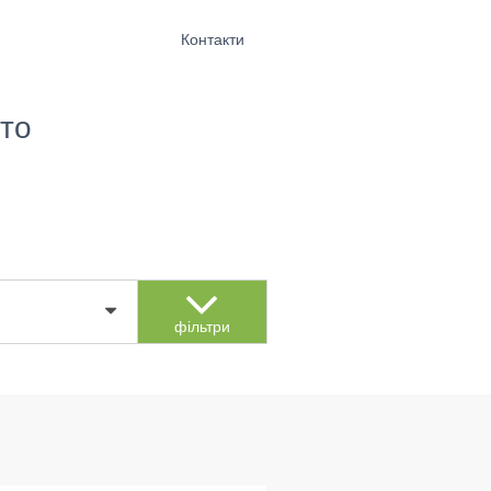
Контакти
то
фільтри