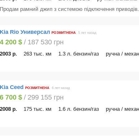
Продам рамний джип з системою підключення приводів.
Kia Rio Универсал
РОЗМИТНЕНА
5 лет назад
4 200 $
/ 187 530 грн
2003 р.
263 тыс. км
1.3 л. бензин/газ
ручна / механ
Kia Ceed
РОЗМИТНЕНА
6 лет назад
6 700 $
/ 299 155 грн
2008 р.
175 тыс. км
1.6 л. бензин/газ
ручна / механ