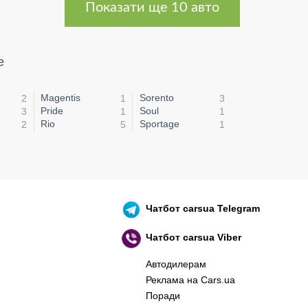
Показати ще 10 авто
е
Magentis
Sorento
2
1
3
Pride
Soul
3
1
1
Rio
Sportage
2
5
1
Чатбот
carsua Telegram
Чатбот
carsua Viber
Автодилерам
Реклама на Cars.ua
Поради