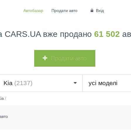
Автобазар
Продати авто
Вхід
а CARS.UA вже продано
61 502
ав
Продати авто
Kia
(2137)
усі моделі
ia
/
авто