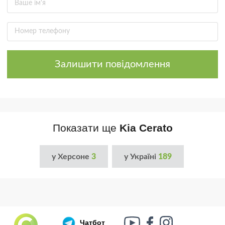
Залишити повідомлення
Показати ще
Kia Cerato
у Херсоне
3
у Україні
189
Чатбот