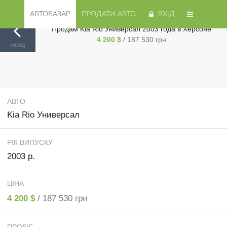
АВТОБАЗАР
ПРОДАТИ АВТО
ВХІД
Продам Kia Rio Универсал 2003 года в Херсоне
4 200 $
/ 187 530 грн
Авторинок на Cars.ua
/
Херсон
/
Kia
/
Rio
/
назад
АВТО
Kia Rio Универсал
РІК ВИПУСКУ
2003 р.
ЦІНА
4 200 $
/ 187 530 грн
ПРОБІГ