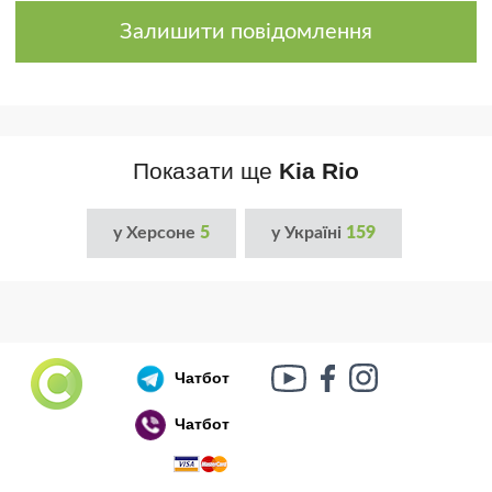
Залишити повідомлення
Показати ще
Kia Rio
у Херсоне
5
у Україні
159
Чатбот
Чатбот
Російський воєнний корабель, іди нах..й!
🇷🇺 🚢 🖕 PS: Таки пішов 🎉