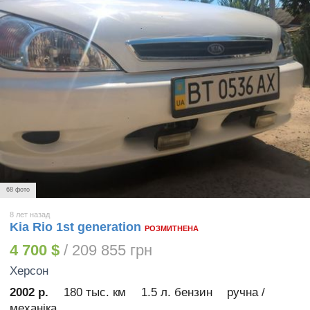
68 фото
8 лет назад
Kia Rio 1st generation
РОЗМИТНЕНА
4 700 $
/ 209 855 грн
Херсон
2002 р.
180 тыс. км
1.5 л. бензин
ручна /
механіка