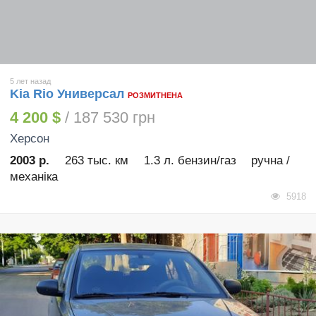
5 лет назад
Kia Rio Универсал
РОЗМИТНЕНА
4 200 $
/ 187 530 грн
Херсон
2003 р.
263 тыс. км
1.3 л. бензин/газ
ручна /
механіка
5918