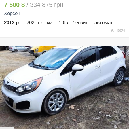
7 500 $
/ 334 875 грн
Херсон
2013 р.
202 тыс. км
1.6 л. бензин
автомат
3824