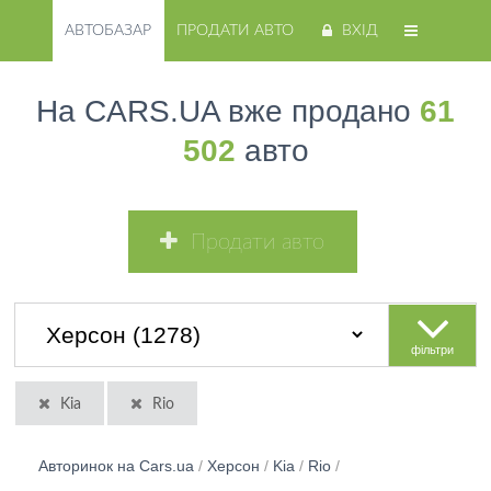
АВТОБАЗАР
ПРОДАТИ АВТО
ВХІД
На CARS.UA вже продано
61
502
авто
Продати авто
фільтри
Kia
Rio
Авторинок на Cars.ua
/
Херсон
/
Kia
/
Rio
/