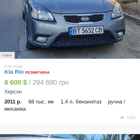
9 фото
6 лет назад
Kia Rio
РОЗМИТНЕНА
6 600 $
/ 294 690 грн
Херсон
2011 р.
68 тыс. км
1.4 л. бензин/газ
ручна /
механіка
5460