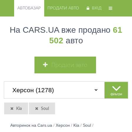
АВТОБАЗАР
ПРОДАТИ АВТО
ВХІД
На CARS.UA вже продано
61
502
авто
Продати авто
фільтри
Kia
Soul
Авторинок на Cars.ua
/
Херсон
/
Kia
/
Soul
/