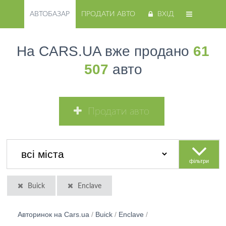
АВТОБАЗАР
ПРОДАТИ АВТО
ВХІД
На CARS.UA вже продано
61
507
авто
Продати авто
фільтри
Buick
Enclave
Авторинок на Cars.ua
/
Buick
/
Enclave
/