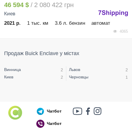
46 594 $
/ 2 080 422 грн
Киев
2021 р.
1 тыс. км
3.6 л. бензин
автомат
4065
Продаж Buick Enclave у містах
Винница
Львов
2
2
Киев
Черновцы
2
1
Чатбот
Чатбот
Російський воєнний корабель, іди нах..й!