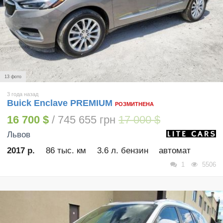
13 фото
3 года назад
Buick Enclave PREMIUM
РОЗМИТНЕНА
16 700 $
/ 745 655 грн
17 000 $
Львов
2017 р.
86 тыс. км
3.6 л. бензин
автомат
1
5506