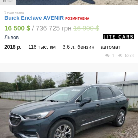
13 фото
3 года назад
Buick Enclave AVENIR
РОЗМИТНЕНА
16 500 $
/ 736 725 грн
16 900 $
Львов
2018 р.
116 тыс. км
3,6 л. бензин
автомат
1
5373