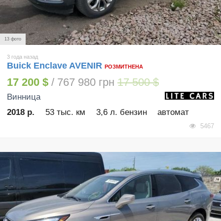
13 фото
3 года назад
Buick Enclave AVENIR
РОЗМИТНЕНА
17 200 $
/ 767 980 грн
17 500 $
Винница
2018 р.
53 тыс. км
3,6 л. бензин
автомат
5467