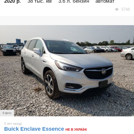
2020 р.
38 тыс. км
3.6 л. бензин
автомат
5748
9 фото
5 лет назад
Buick Enclave Essence
НЕ В УКРАЇНІ