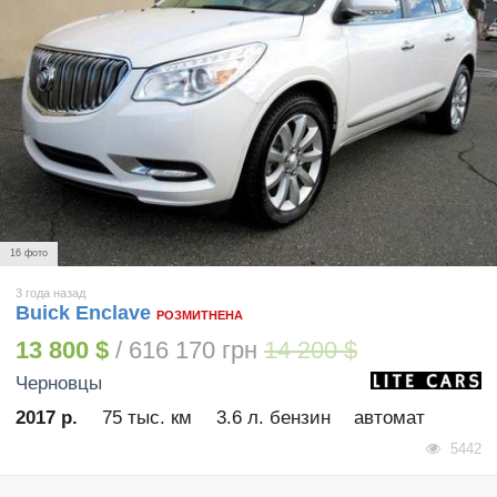
16 фото
3 года назад
Buick Enclave
РОЗМИТНЕНА
13 800 $
/ 616 170 грн
14 200 $
Черновцы
2017 р.
75 тыс. км
3.6 л. бензин
автомат
5442