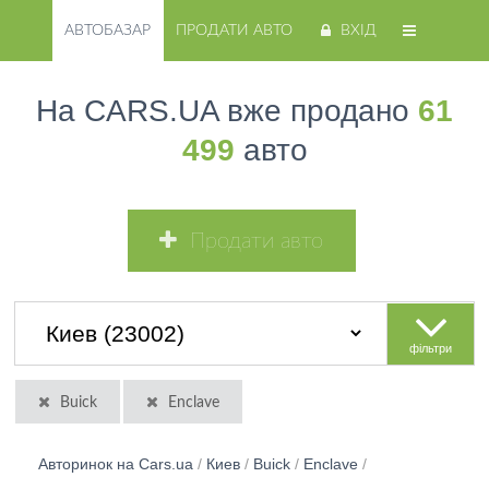
АВТОБАЗАР
ПРОДАТИ АВТО
ВХІД
На CARS.UA вже продано
61
499
авто
Продати авто
фільтри
Buick
Enclave
Авторинок на Cars.ua
/
Киев
/
Buick
/
Enclave
/