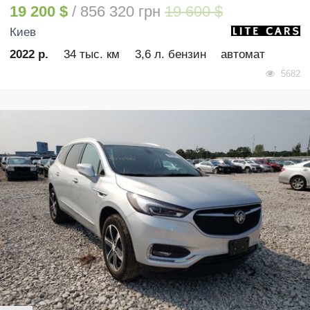
19 200 $
/ 856 320 грн
19 600 $
Киев
2022 р.
34 тыс. км
3,6 л. бензин
автомат
5682