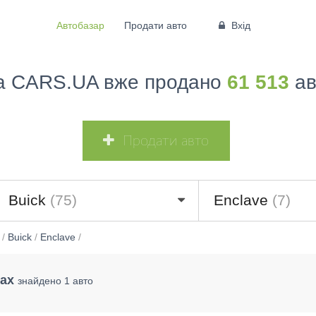
Автобазар
Продати авто
Вхід
а CARS.UA вже продано
61 513
ав
Продати авто
Buick
(75)
Enclave
(7)
/
Buick
/
Enclave
/
цах
знайдено 1 авто