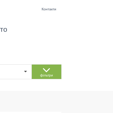
Контакти
то
фільтри