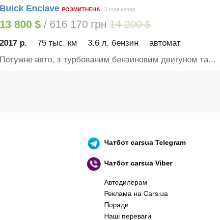
Buick Enclave
РОЗМИТНЕНА
3 года назад
13 800 $
/ 616 170 грн
14 200 $
2017 р.
75 тыс. км
3.6 л. бензин
автомат
Потужне авто, з турбованим бензиновим двигуном та...
Чатбот
carsua Telegram
Чатбот
carsua Viber
Автодилерам
Реклама на Cars.ua
Поради
Наші переваги