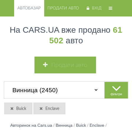
АВТОБАЗАР
ПРОДАТИ АВТО
ВХІД
На CARS.UA вже продано
61
502
авто
Продати авто
фільтри
Buick
Enclave
Авторинок на Cars.ua
/
Винница
/
Buick
/
Enclave
/