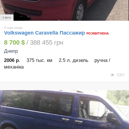
2 фото
4 года назад
Volkswagen Caravella Пассажир
РОЗМИТНЕНА
8 700 $
/ 388 455 грн
Днепр
2006 р.
375 тыс. км
2.5 л. дизель
ручна /
механіка
5357