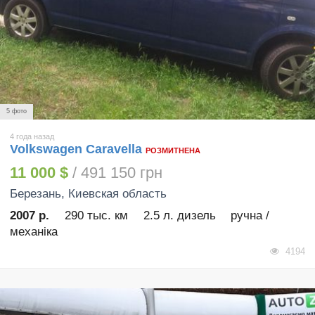
5 фото
4 года назад
Volkswagen Caravella
РОЗМИТНЕНА
11 000 $
/ 491 150 грн
Березань
, Киевская область
2007 р.
290 тыс. км
2.5 л. дизель
ручна /
механіка
4194