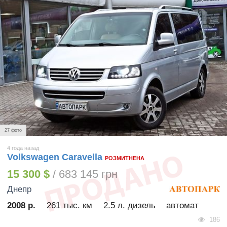
27 фото
4 года назад
Volkswagen Caravella
РОЗМИТНЕНА
15 300 $
/ 683 145 грн
Днепр
2008 р.
261 тыс. км
2.5 л. дизель
автомат
186