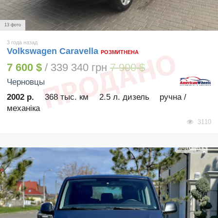
13 фото
3 года назад
Volkswagen Caravella
РОЗМИТНЕНА
7 600 $
/ 339 340 грн
7 900 $
Черновцы
2002 р.
368 тыс. км
2.5 л. дизель
ручна /
механіка
3110