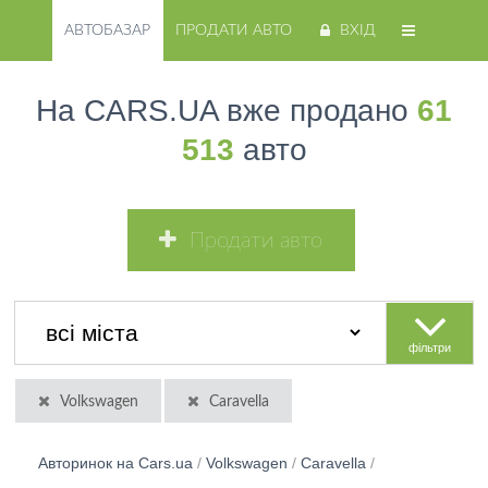
АВТОБАЗАР
ПРОДАТИ АВТО
ВХІД
На CARS.UA вже продано
61
513
авто
Продати авто
фільтри
Volkswagen
Caravella
Авторинок на Cars.ua
/
Volkswagen
/
Caravella
/