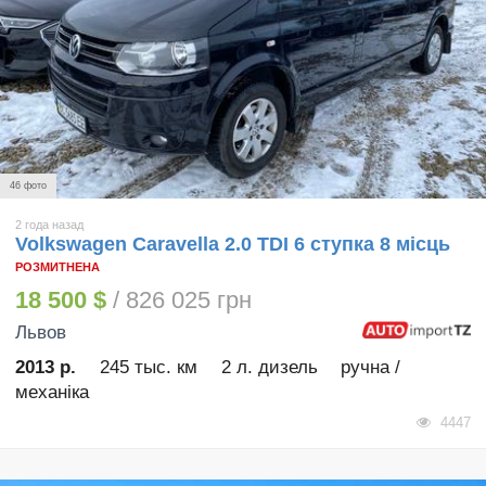
46 фото
2 года назад
Volkswagen Caravella 2.0 TDI 6 ступка 8 місць
РОЗМИТНЕНА
18 500 $
/ 826 025 грн
Львов
2013 р.
245 тыс. км
2 л. дизель
ручна /
механіка
4447