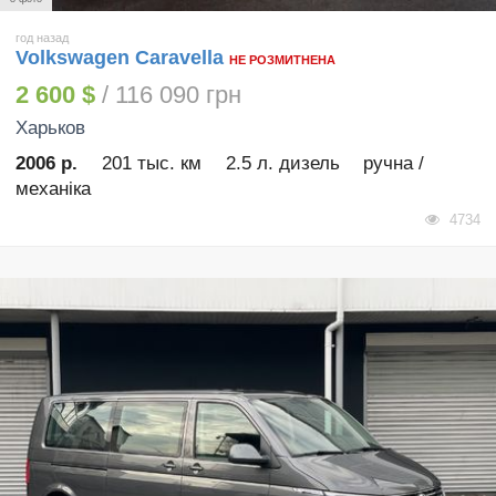
год назад
Volkswagen Caravella
НЕ РОЗМИТНЕНА
2 600 $
/ 116 090 грн
Харьков
2006 р.
201 тыс. км
2.5 л. дизель
ручна /
механіка
4734