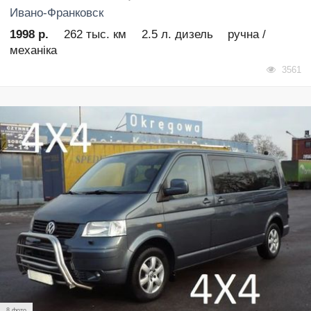
Ивано-Франковск
1998 р.
262 тыс. км
2.5 л. дизель
ручна /
механіка
3561
8 фото