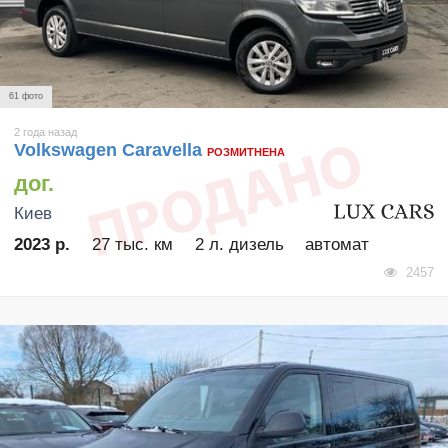
61 фото
2 года назад
Volkswagen Caravella
РОЗМИТНЕНА
дог.
Киев
2023 р.
27 тыс. км
2 л. дизель
автомат
2457