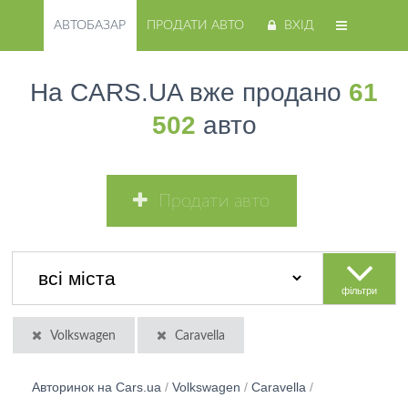
АВТОБАЗАР
ПРОДАТИ АВТО
ВХІД
На CARS.UA вже продано
61
502
авто
Продати авто
фільтри
Volkswagen
Caravella
Авторинок на Cars.ua
/
Volkswagen
/
Caravella
/