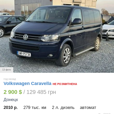
13 фото
год назад
Volkswagen Caravella
НЕ РОЗМИТНЕНА
2 900 $
/ 129 485 грн
Донецк
2010 р.
279 тыс. км
2 л. дизель
автомат