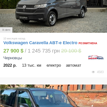
31 фото
10 месяцев назад
Volkswagen Caravella ABT-e Electro
РОЗМИТНЕНА
27 900 $
/ 1 245 735 грн
29 100 $
Черновцы
2022 р.
13 тыс. км
електро
автомат
4583