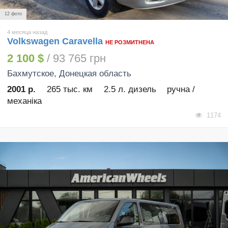
12 фото
4 месяца назад
Volkswagen Caravella
НЕ РОЗМИТНЕНА
2 100 $
/ 93 765 грн
Бахмутское
, Донецкая область
2001 р.
265 тыс. км
2.5 л. дизель
ручна /
механіка
1174