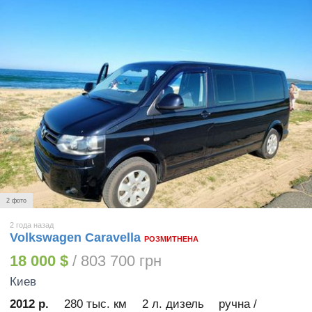
2 фото
2 года назад
Volkswagen Caravella
РОЗМИТНЕНА
18 000 $
/ 803 700 грн
Киев
2012 р.
280 тыс. км
2 л. дизель
ручна /