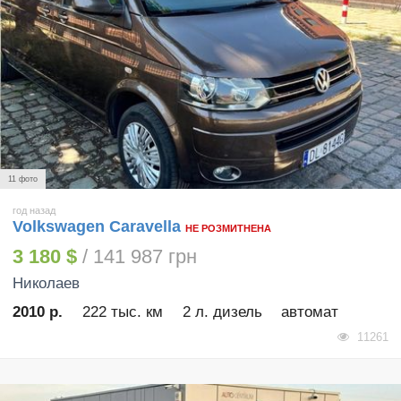
11 фото
год назад
Volkswagen Caravella
НЕ РОЗМИТНЕНА
3 180 $
/ 141 987 грн
Николаев
2010 р.
222 тыс. км
2 л. дизель
автомат
11261