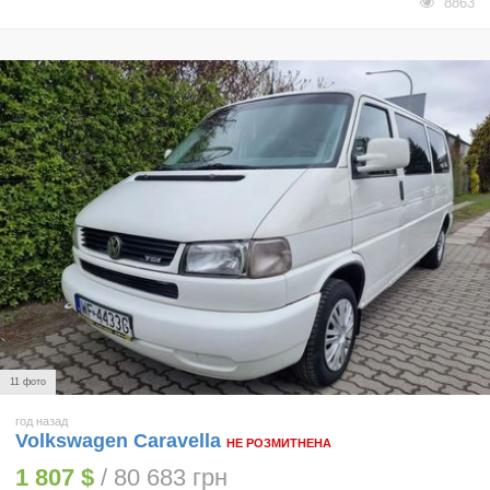
8863
11 фото
год назад
Volkswagen Caravella
НЕ РОЗМИТНЕНА
1 807 $
/ 80 683 грн