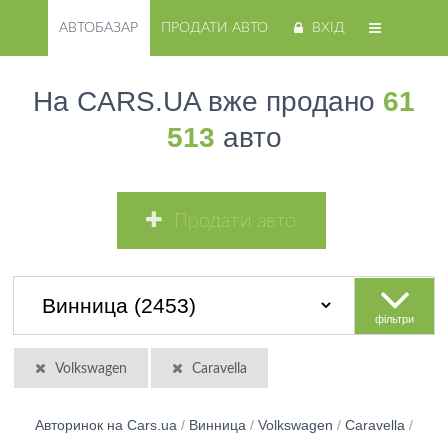
АВТОБАЗАР
ПРОДАТИ АВТО
ВХІД
На CARS.UA вже продано
61
513
авто
Продати авто
фільтри
Volkswagen
Caravella
Авторинок на Cars.ua
/
Винница
/
Volkswagen
/
Caravella
/