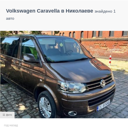
Volkswagen Caravella в Николаеве
знайдено 1
авто
11 фото
год назад