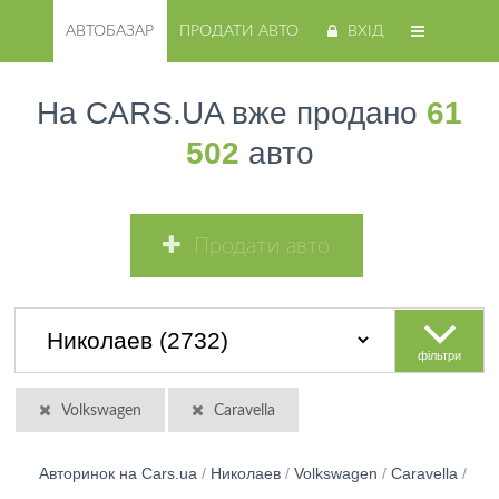
АВТОБАЗАР
ПРОДАТИ АВТО
ВХІД
На CARS.UA вже продано
61
502
авто
Продати авто
фільтри
Volkswagen
Caravella
Авторинок на Cars.ua
/
Николаев
/
Volkswagen
/
Caravella
/