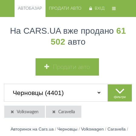
АВТОБАЗАР
ПРОДАТИ АВТО
ВХІД
На CARS.UA вже продано
61
502
авто
Продати авто
фільтри
Volkswagen
Caravella
Авторинок на Cars.ua
/
Черновцы
/
Volkswagen
/
Caravella
/