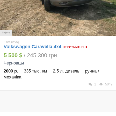
8 фото
8 лет назад
Volkswagen Caravella 4x4
НЕ РОЗМИТНЕНА
5 500 $
/ 245 300 грн
Черновцы
2000 р.
335 тыс. км
2.5 л. дизель
ручна /
механіка
1
5049