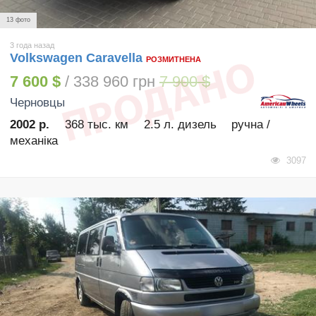
13 фото
3 года назад
Volkswagen Caravella
РОЗМИТНЕНА
7 600 $
/ 338 960 грн
7 900 $
Черновцы
2002 р.
368 тыс. км
2.5 л. дизель
ручна /
механіка
3097