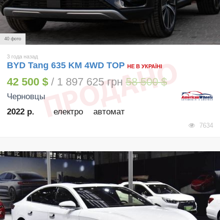
40 фото
3 года назад
BYD Tang 635 KM 4WD TOP
НЕ В УКРАЇНІ
42 500 $
/ 1 897 625 грн
58 500 $
Черновцы
2022 р.
електро
автомат
7634