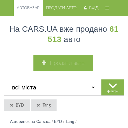
АВТОБАЗАР
ПРОДАТИ АВТО
ВХІД
На CARS.UA вже продано
61
513
авто
Продати авто
фільтри
BYD
Tang
Авторинок на Cars.ua
/
BYD
/
Tang
/