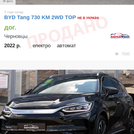
36 фото
3 года назад
BYD Tang 730 KM 2WD TOP
НЕ В УКРАЇНІ
дог.
Черновцы
2022 р.
електро
автомат
7695