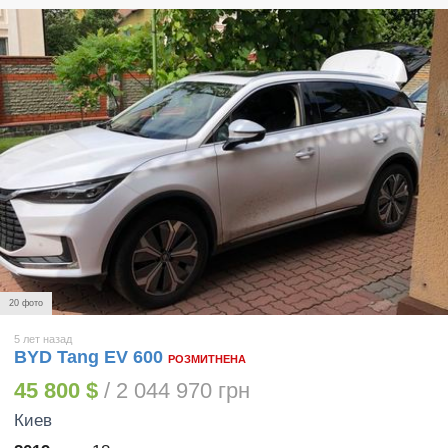
20 фото
5 лет назад
BYD Tang EV 600
РОЗМИТНЕНА
45 800 $
/ 2 044 970 грн
Киев