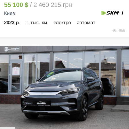
55 100 $
/ 2 460 215 грн
Киев
2023 р.
1 тыс. км
електро
автомат
955