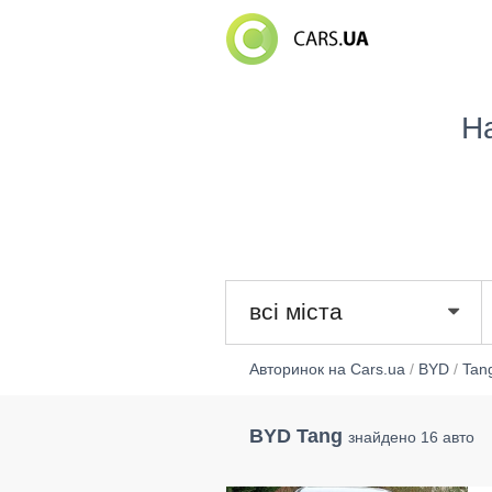
Н
всі міста
Авторинок на Cars.ua
/
BYD
/
Tan
BYD Tang
знайдено 16 авто