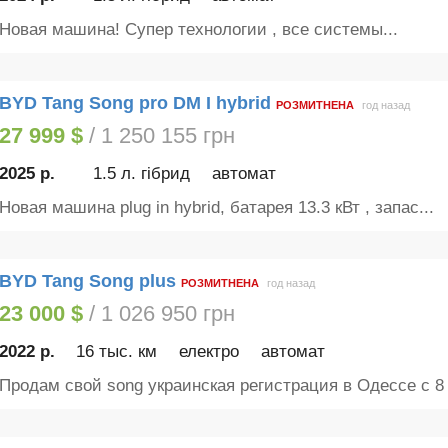
Новая машина! Супер технологии , все системы...
BYD Tang Song pro DM I hybrid
РОЗМИТНЕНА
год назад
27 999 $
/ 1 250 155 грн
2025 р.
1.5 л. гібрид
автомат
Новая машина plug in hybrid, батарея 13.3 кВт , запас...
BYD Tang Song plus
РОЗМИТНЕНА
год назад
23 000 $
/ 1 026 950 грн
2022 р.
16 тыс. км
електро
автомат
Продам свой song украинская регистрация в Одессе с 8 