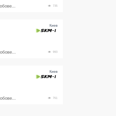
бове...
735
Киев
бове...
993
Киев
бове...
761