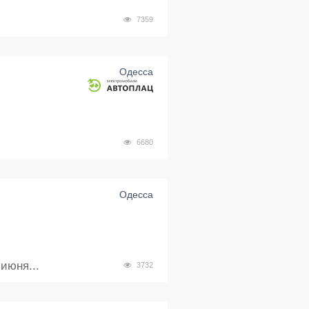
7359
Одесса
6680
Одесса
июня...
3732