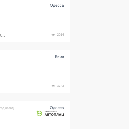
Одесса
...
2014
Киев
3723
Одесса
год назад