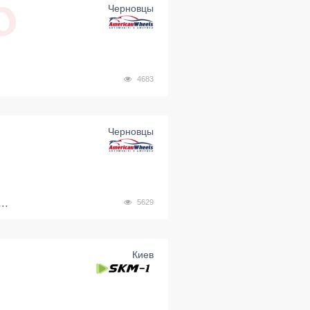
Черновцы
4683
Черновцы
..
5629
Киев