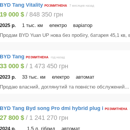
BYD Tang Vitality
РОЗМИТНЕНА
7 месяцев назад
19 000 $
/ 848 350 грн
2025 р.
1 тыс. км
електро
варіатор
Продам BYD Yuan UP нова без пробігу, батарея 45,1 кв, в
BYD Tang
РОЗМИТНЕНА
год назад
33 000 $
/ 1 473 450 грн
2023 р.
33 тыс. км
електро
автомат
Продаю власний, доглянутий та повністю обслужений...
BYD Tang Byd song Pro dmi hybrid plug i
РОЗМИТНЕНА
27 800 $
/ 1 241 270 грн
2024 р.
1.5 л. гібрид
автомат