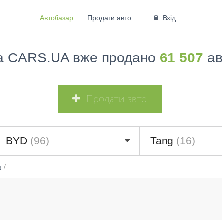
Автобазар
Продати авто
Вхід
а CARS.UA вже продано
61 507
ав
Продати авто
BYD
(96)
Tang
(16)
g
/