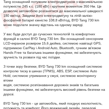
Tang оснащений потужним електродвигуном з максимальною
потужністю 245 к.с. (180 кВт) і крутним моментом 350 Нм. Це
дозволяє автомобілю розганятися до максимальної швидкості
180 км/год. Завдяки його електродвигуну та літій-залізо-
фосфатній батареї ємністю 108,8 кВт/год, BYD Tang 730 km
може подолати значну відстань на одному заряді.
У вас буде доступ до сучасних технологій та комфортних
функцій в салоні BYD Tang 730 km. Він оснащений сенсорним
LCD-екраном розміром 15,6 дюйма, системою навігації GPS,
підтримкою CarPlay і Android Auto, Bluetooth, гучним зв'язком
Hands Free та багатьма іншими функціями, які забезпечують
зручність та розваги під час поїздки.
З точки зору безпеки, BYD Tang 730 km оснащений системою
контролю тиску в шинах (TPMS), ABS, ESP, системою Auto
Hold, системою утримання у смузі, системою моніторингу
втоми
водія, системою розпізнавання дорожніх знаків та багатьма
іншими функціями, які забезпечують високий рівень безпеки на
дорозі.
BYD Tang 730 km - це автомобіль, який поєднує екологічність,
потужність та комфорт. Його вражаючий дизайн, передові