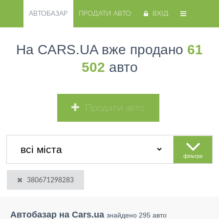
АВТОБАЗАР
ПРОДАТИ АВТО
ВХІД
На CARS.UA вже продано
61
502
авто
Продати авто
фільтри
380671298283
Автобазар на Cars.ua
знайдено 295 авто