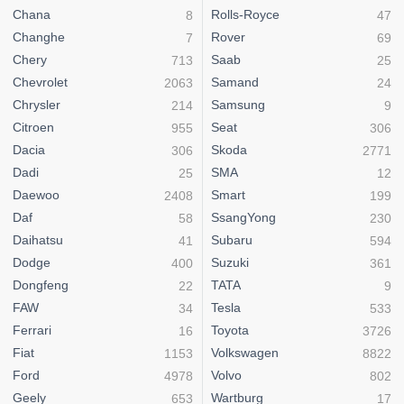
Chana
Rolls-Royce
8
47
Changhe
Rover
7
69
Chery
Saab
713
25
Chevrolet
Samand
2063
24
Chrysler
Samsung
214
9
Citroen
Seat
955
306
Dacia
Skoda
306
2771
Dadi
SMA
25
12
Daewoo
Smart
2408
199
Daf
SsangYong
58
230
Daihatsu
Subaru
41
594
Dodge
Suzuki
400
361
Dongfeng
TATA
22
9
FAW
Tesla
34
533
Ferrari
Toyota
16
3726
Fiat
Volkswagen
1153
8822
Ford
Volvo
4978
802
Geely
Wartburg
653
17