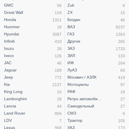
GMC
Zuk
56
6
Great Wall
ZX
118
15
Honda
Богдан
1311
46
Hummer
ВАЗ
18
8237
Hyundai
ГАЗ
3087
1363
Infiniti
Другое
410
265
Isuzu
ЗАЗ
28
1733
Iveco
ЗИЛ
126
133
JAC
ИЖ
46
164
Jaguar
ЛуАЗ
189
60
Jeep
Москвич / АЗЛК
772
419
Kia
Мотоциклы
2137
97
King Long
РАФ
10
18
Lamborghini
Ретро автомобили
28
27
Lancia
Самодельный
44
27
Land Rover
СМЗ
856
6
LDV
Трактор
7
105
Lexus
УАЗ
958
173