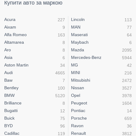
Купити авто за маркою
Acura
Lincoln
227
113
Aixam
MAN
9
77
Alfa Romeo
Maserati
163
64
Altamarea
Maybach
8
6
Aro
Mazda
8
2095
Asia
Mercedes-Benz
6
5944
Aston Martin
MG
34
42
Audi
MINI
4665
216
Baw
Mitsubishi
7
2472
Bentley
Nissan
100
3527
BMW
Opel
5120
3978
Brilliance
Peugeot
8
1604
Bugatti
Pontiac
12
14
Buick
Porsche
75
659
BYD
Ravon
96
36
Cadillac
Renault
119
3812