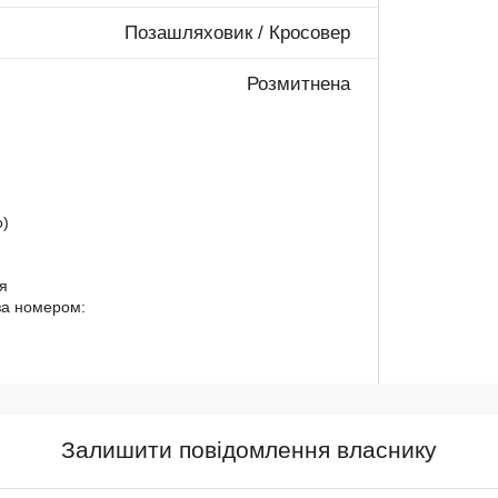
Позашляховик / Кросовер
Розмитнена
о)
я
 за номером:
Залишити повідомлення власнику