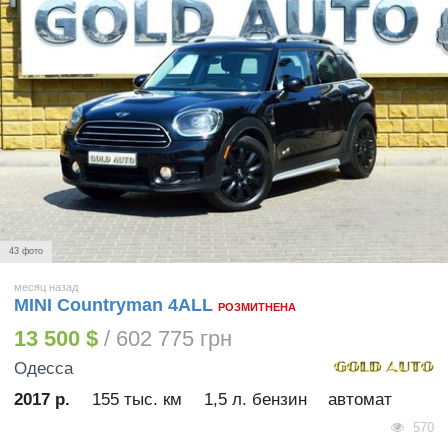
43 фото
месяц назад
MINI Countryman 4ALL
РОЗМИТНЕНА
13 500 $
/ 602 775 грн
Одесса
2017 р.
155 тыс. км
1,5 л. бензин
автомат
570