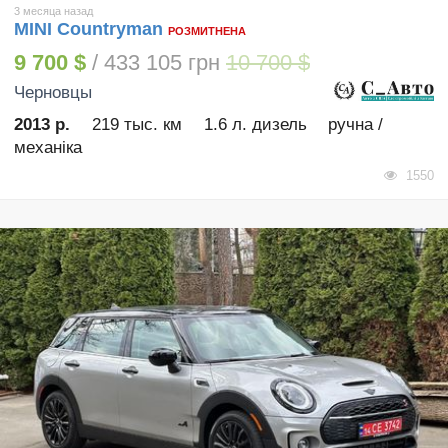
3 месяца назад
MINI Countryman
РОЗМИТНЕНА
9 700 $
/ 433 105 грн
10 700 $
Черновцы
2013 р.
219 тыс. км
1.6 л. дизель
ручна /
механіка
1550