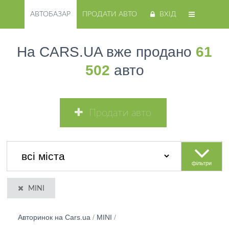
АВТОБАЗАР
ПРОДАТИ АВТО
ВХІД
На CARS.UA вже продано
61
502
авто
Продати авто
фільтри
MINI
Авторинок на Cars.ua
/
MINI
/