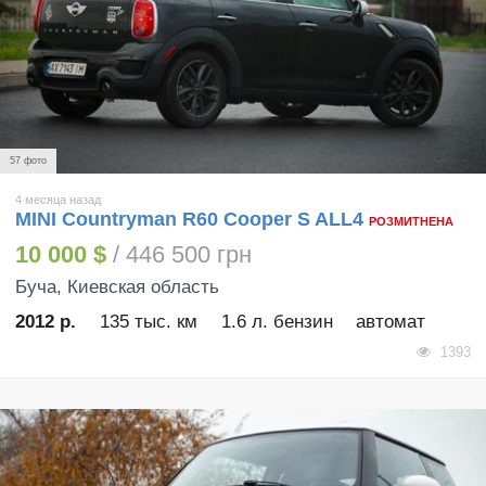
57 фото
4 месяца назад
MINI Countryman R60 Cooper S ALL4
РОЗМИТНЕНА
10 000 $
/ 446 500 грн
Буча
, Киевская область
2012 р.
135 тыс. км
1.6 л. бензин
автомат
1393