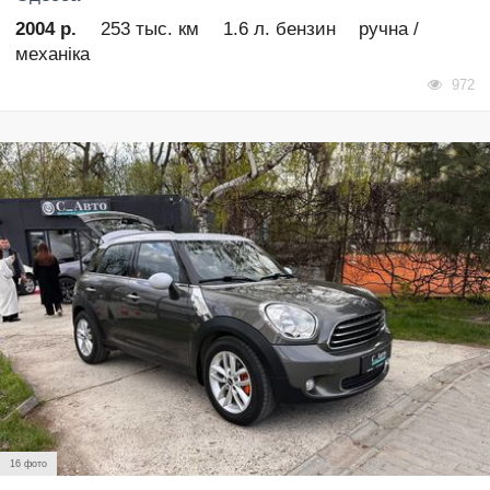
2004 р.
253 тыс. км
1.6 л. бензин
ручна /
механіка
972
16 фото