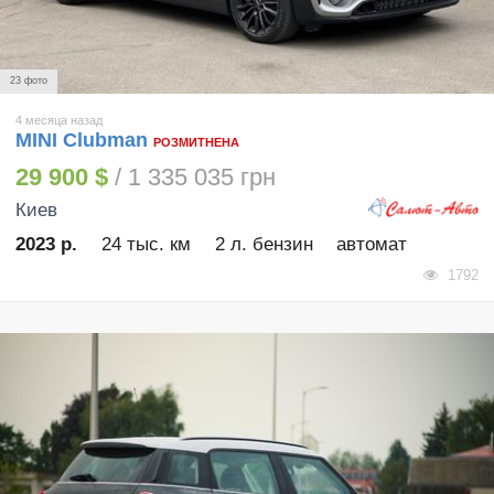
23 фото
4 месяца назад
MINI Clubman
РОЗМИТНЕНА
29 900 $
/ 1 335 035 грн
Киев
2023 р.
24 тыс. км
2 л. бензин
автомат
1792