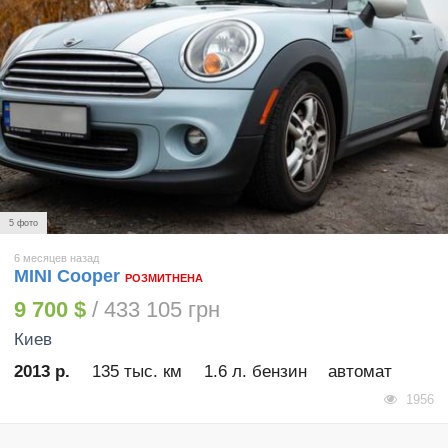
5 фото
6 месяцев назад
MINI Cooper
РОЗМИТНЕНА
9 700 $
/ 433 105 грн
Киев
2013 р.
135 тыс. км
1.6 л. бензин
автомат
1956