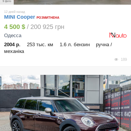
9 фото
12 дней назад
MINI Cooper
РОЗМИТНЕНА
4 500 $
/ 200 925 грн
Одесса
2004 р.
253 тыс. км
1.6 л. бензин
ручна /
механіка
189