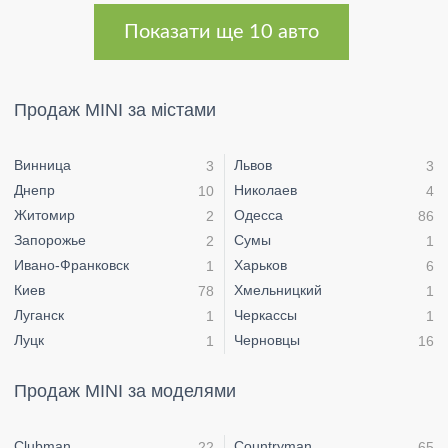
Показати ще 10 авто
Продаж MINI за містами
Винница
Львов
3
3
Днепр
Николаев
10
4
Житомир
Одесса
2
86
Запорожье
Сумы
2
1
Ивано-Франковск
Харьков
1
6
Киев
Хмельницкий
78
1
Луганск
Черкассы
1
1
Луцк
Черновцы
1
16
Продаж MINI за моделями
Clubman
Countryman
22
65