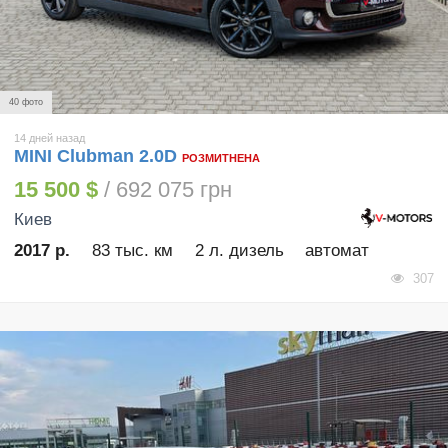
40 фото
14 дней назад
MINI Clubman 2.0D
РОЗМИТНЕНА
15 500 $
/ 692 075 грн
Киев
2017 р.
83 тыс. км
2 л. дизель
автомат
307