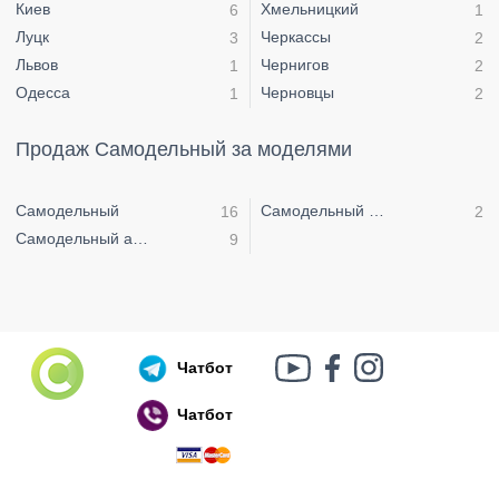
Киев
Хмельницкий
6
1
Луцк
Черкассы
3
2
Львов
Чернигов
1
2
Одесса
Черновцы
1
2
Продаж Самодельный за моделями
Самодельный
Самодельный мото
16
2
Самодельный авто
9
Чатбот
Чатбот
Російський воєнний корабель, іди нах..й!
🇷🇺 🚢 🖕 PS: Таки пішов 🎉