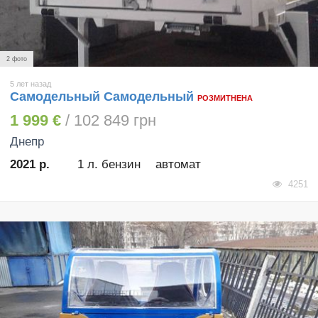
2 фото
5 лет назад
Самодельный Самодельный
РОЗМИТНЕНА
1 999 €
/ 102 849 грн
Днепр
2021 р.
1 л. бензин
автомат
4251