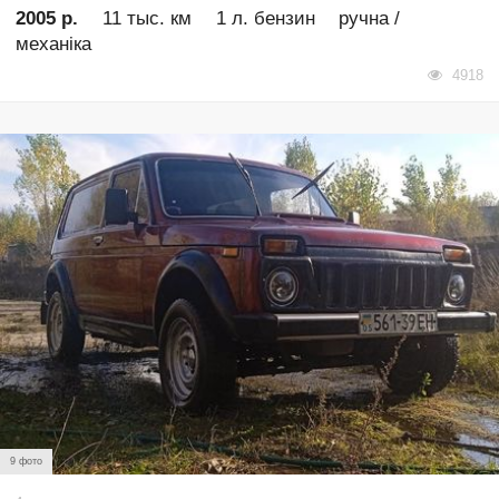
2005 р.
11 тыс. км
1 л. бензин
ручна /
механіка
4918
9 фото