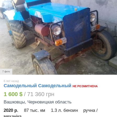
7 фото
6 лет назад
Самодельный Самодельный
НЕ РОЗМИТНЕНА
1 600 $
/ 71 360 грн
Вашковцы
, Черновицкая область
2020 р.
87 тыс. км
1.3 л. бензин
ручна /
механіка