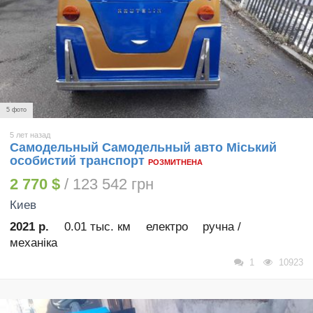
5 фото
5 лет назад
Самодельный Самодельный авто Міський
особистий транспорт
РОЗМИТНЕНА
2 770 $
/ 123 542 грн
Киев
2021 р.
0.01 тыс. км
електро
ручна /
механіка
1
10923