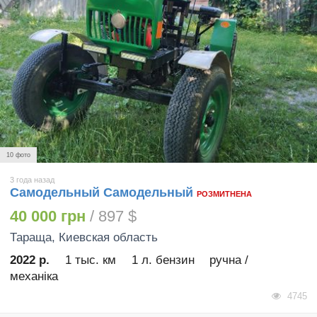
10 фото
3 года назад
Самодельный Самодельный
РОЗМИТНЕНА
40 000 грн
/ 897 $
Тараща
, Киевская область
2022 р.
1 тыс. км
1 л. бензин
ручна /
механіка
4745