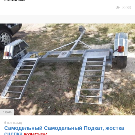
8283
6 фото
6 лет назад
Самодельный Самодельный Подкат, жостка
сцепка
РОЗМИТНЕНА