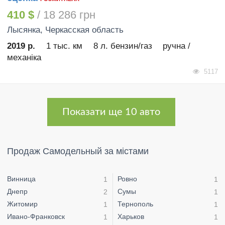
410 $
/ 18 286 грн
Лысянка
, Черкасская область
2019 р.
1 тыс. км
8 л. бензин/газ
ручна /
механіка
5117
Показати ще 10 авто
Продаж Самодельный за містами
Винница
Ровно
1
1
Днепр
Сумы
2
1
Житомир
Тернополь
1
1
Ивано-Франковск
Харьков
1
1