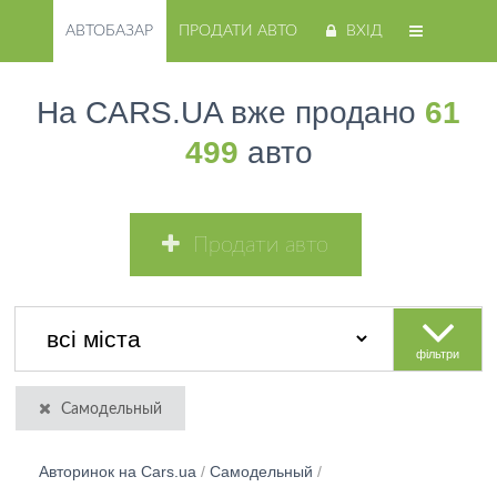
АВТОБАЗАР
ПРОДАТИ АВТО
ВХІД
На CARS.UA вже продано
61
499
авто
Продати авто
фільтри
Самодельный
Авторинок на Cars.ua
/
Самодельный
/