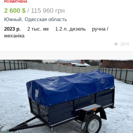
РОЗМИТНЕНА
2 600 $
/ 115 960 грн
Южный
, Одесская область
2023 р.
2 тыс. км
1.2 л. дизель
ручна /
механіка
2674