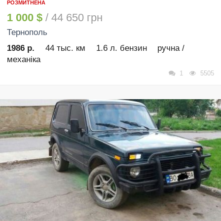
РОЗМИТНЕНА
1 000 $
/ 44 650 грн
Тернополь
1986 р.
44 тыс. км
1.6 л. бензин
ручна /
механіка
1
5505