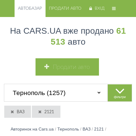
АВТОБАЗАР
ПРОДАТИ АВТО
ВХІД
На CARS.UA вже продано
61
513
авто
Продати авто
фільтри
ВАЗ
2121
Авторинок на Cars.ua
/
Тернополь
/
ВАЗ
/
2121
/