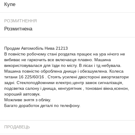
Купе
РОЗМИТНЕННЯ
Розмитнена
Продам Автомобіль Нива 21213
В повністю робочому стані роздатка працює на ура нічого не
вибиває не гаркочить все включаєця плавно. Машина
використовувалася для їзди по місту. В лісах і тд небувала.
Машина повністю оброблена днище і обезшумлена. Колеса
титани 16 225/60/16 . Стоять усилені двостороні амортизатори
задні. Стеклоподйомники електро,центр замок сигналізація,
подсветка салону і днища, кенгурятник , тоновані вікна,ксенон,
хороший автозвук.
Можливе знятя з обліку.
Багато доработок деталі по телефону.
ПРОДАВЕЦЬ