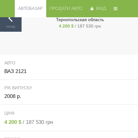
АВТОБАЗАР
ПРОДАТИ АВТО
ВХІД
Продам ВАЗ 2121 2008 года в г. Монастыриска,
Тернопольская область
Авторинок на Cars.ua
/
Тернополь
/
ВАЗ
/
2121
/
4 200 $
/ 187 530 грн
назад
АВТО
ВАЗ 2121
РІК ВИПУСКУ
2008 р.
ЦІНА
4 200 $
/ 187 530 грн