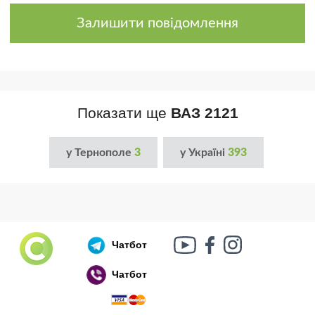
Залишити повідомлення
Показати ще
ВАЗ 2121
у Тернополе
3
у Україні
393
Чатбот
Чатбот
Російський воєнний корабель, іди нах..й!
🇷🇺 🚢 🖕 PS: Таки пішов 🎉