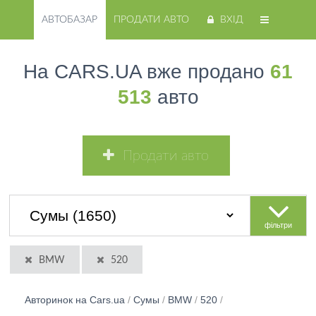
АВТОБАЗАР
ПРОДАТИ АВТО
ВХІД
На CARS.UA вже продано
61
513
авто
Продати авто
фільтри
BMW
520
Авторинок на Cars.ua
/
Сумы
/
BMW
/
520
/