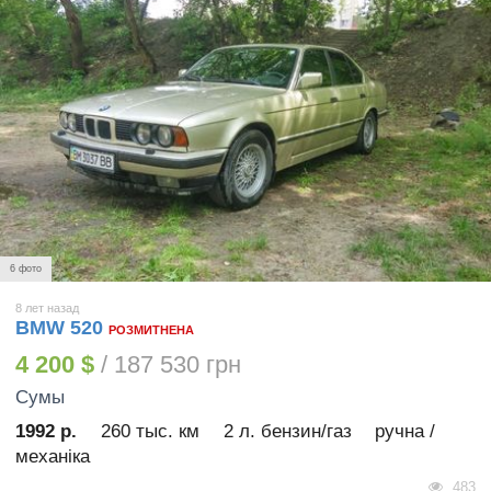
6 фото
8 лет назад
BMW 520
РОЗМИТНЕНА
4 200 $
/ 187 530 грн
Сумы
1992 р.
260 тыс. км
2 л. бензин/газ
ручна /
механіка
483