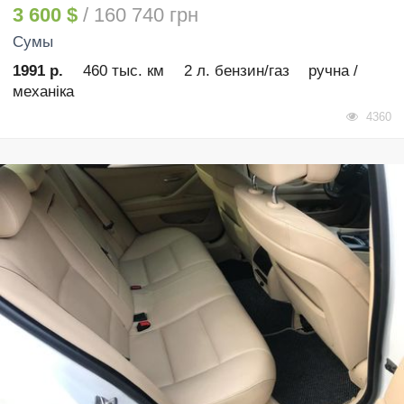
3 600 $
/ 160 740 грн
Сумы
1991 р.
460 тыс. км
2 л. бензин/газ
ручна /
механіка
4360