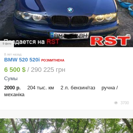
9 фото
8 лет назад
BMW 520 520i
РОЗМИТНЕНА
6 500 $
/ 290 225 грн
Сумы
2000 р.
204 тыс. км
2 л. бензин/газ
ручна /
механіка
3700