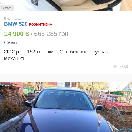
7 фото
5 лет назад
BMW 520
РОЗМИТНЕНА
14 900 $
/ 665 285 грн
Сумы
2012 р.
152 тыс. км
2 л. бензин
ручна /
механіка
5856