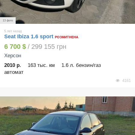
13 фото
5 лет назад
Seat Ibiza 1.6 sport
РОЗМИТНЕНА
6 700 $
/ 299 155 грн
Херсон
2010 р.
163 тыс. км
1.6 л. бензин/газ
автомат
4161