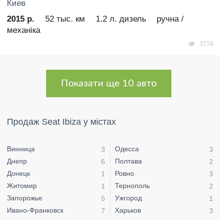
Киев
2015 р.
52 тыс. км
1.2 л. дизель
ручна /
механіка
3774
Показати ще 10 авто
Продаж Seat Ibiza у містах
Винница
Одесса
3
3
Днепр
Полтава
6
2
Донецк
Ровно
1
3
Житомир
Тернополь
1
2
Запорожье
Ужгород
5
1
Ивано-Франковск
Харьков
7
3