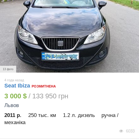
13 фото
4 года назад
Seat Ibiza
РОЗМИТНЕНА
3 000 $
/ 133 950 грн
Львов
2011 р.
250 тыс. км
1.2 л. дизель
ручна /
механіка
6033