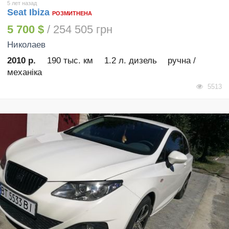
5 лет назад
Seat Ibiza
РОЗМИТНЕНА
5 700 $
/ 254 505 грн
Николаев
2010 р.
190 тыс. км
1.2 л. дизель
ручна /
механіка
5513