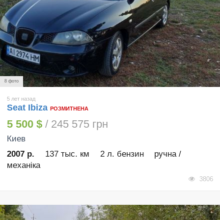
8 фото
5 лет назад
Seat Ibiza
РОЗМИТНЕНА
5 500 $
/ 245 575 грн
Киев
2007 р.
137 тыс. км
2 л. бензин
ручна /
механіка
3806