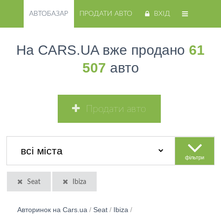
АВТОБАЗАР
ПРОДАТИ АВТО
ВХІД
На CARS.UA вже продано
61
507
авто
Продати авто
фільтри
Seat
Ibiza
Авторинок на Cars.ua
/
Seat
/
Ibiza
/