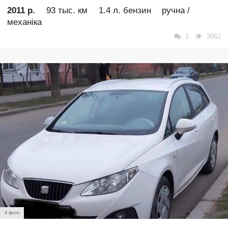
2011 р.
93 тыс. км
1.4 л. бензин
ручна /
механіка
1
3962
4 фото