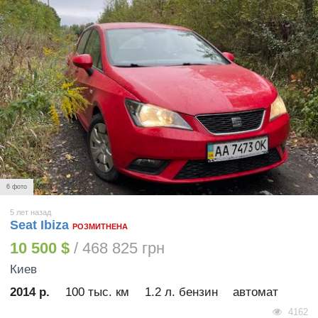
6 фото
5 лет назад
Seat Ibiza
РОЗМИТНЕНА
10 500 $
/ 468 825 грн
Киев
2014 р.
100 тыс. км
1.2 л. бензин
автомат
4162