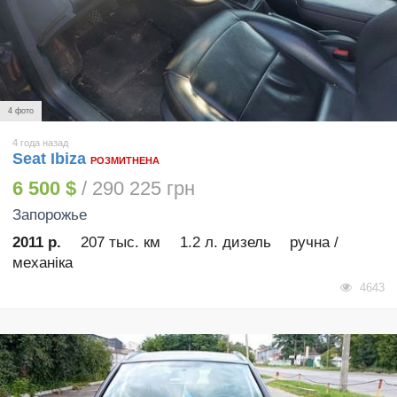
4 фото
4 года назад
Seat Ibiza
РОЗМИТНЕНА
6 500 $
/ 290 225 грн
Запорожье
2011 р.
207 тыс. км
1.2 л. дизель
ручна /
механіка
4643