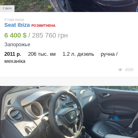
2 фото
4 года назад
Seat Ibiza
РОЗМИТНЕНА
6 400 $
/ 285 760 грн
Запорожье
2011 р.
206 тыс. км
1.2 л. дизель
ручна /
механіка
4595