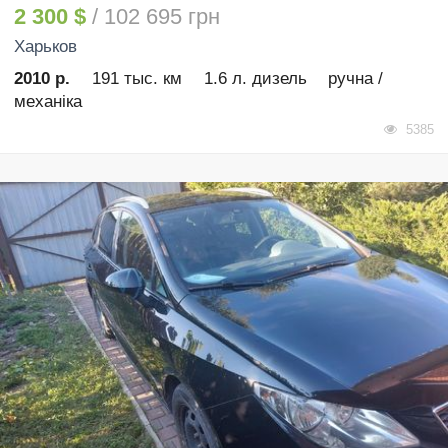
2 300 $
/ 102 695 грн
Харьков
2010 р.
191 тыс. км
1.6 л. дизель
ручна /
механіка
5385