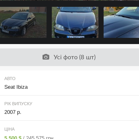
Усі фото (8 шт)
АВТО
Seat Ibiza
РІК ВИПУСКУ
2007 р.
ЦІНА
5 500 $
/ 245 575 грн