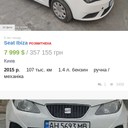
14 фото
6 лет назад
Seat Ibiza
РОЗМИТНЕНА
7 999 $
/ 357 155 грн
Киев
2015 р.
107 тыс. км
1.4 л. бензин
ручна /
механіка
1
3498