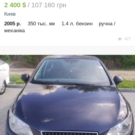
2 400 $
/ 107 160 грн
Киев
2005 р.
350 тыс. км
1.4 л. бензин
ручна /
механіка
477