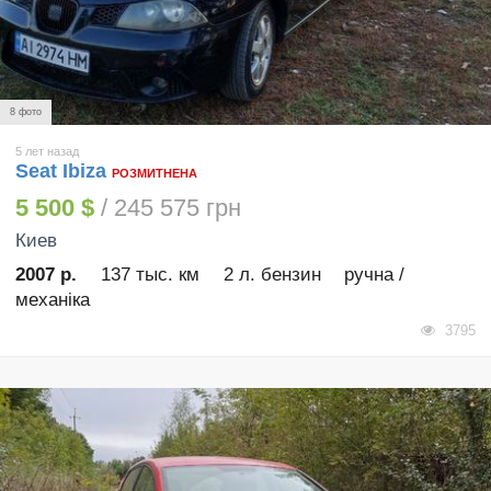
8 фото
5 лет назад
Seat Ibiza
РОЗМИТНЕНА
5 500 $
/ 245 575 грн
Киев
2007 р.
137 тыс. км
2 л. бензин
ручна /
механіка
3795