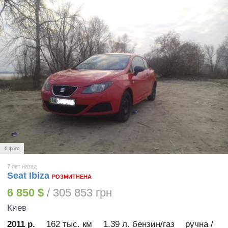
6 фото
7 лет назад
Seat Ibiza
РОЗМИТНЕНА
6 850 $
/ 305 853 грн
Киев
2011 р.
162 тыс. км
1.39 л. бензин/газ
ручна /