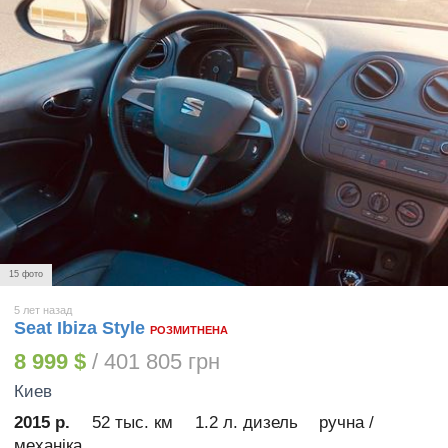
15 фото
5 лет назад
Seat Ibiza Style
РОЗМИТНЕНА
8 999 $
/ 401 805 грн
Киев
2015 р.
52 тыс. км
1.2 л. дизель
ручна /
механіка