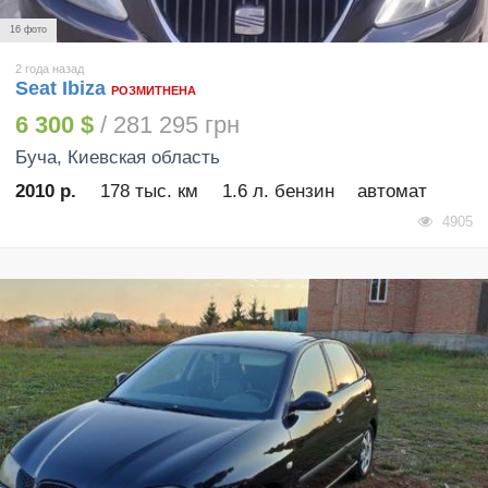
16 фото
2 года назад
Seat Ibiza
РОЗМИТНЕНА
6 300 $
/ 281 295 грн
Буча
, Киевская область
2010 р.
178 тыс. км
1.6 л. бензин
автомат
4905