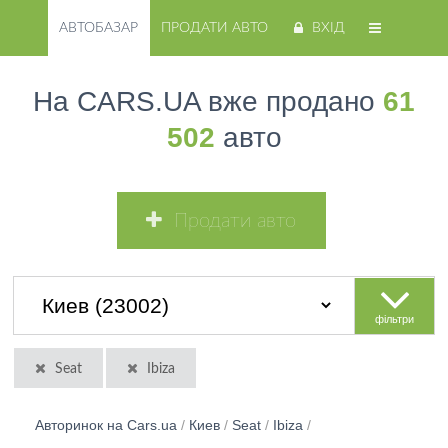
АВТОБАЗАР
ПРОДАТИ АВТО
ВХІД
На CARS.UA вже продано
61
502
авто
Продати авто
фільтри
Seat
Ibiza
Авторинок на Cars.ua
/
Киев
/
Seat
/
Ibiza
/