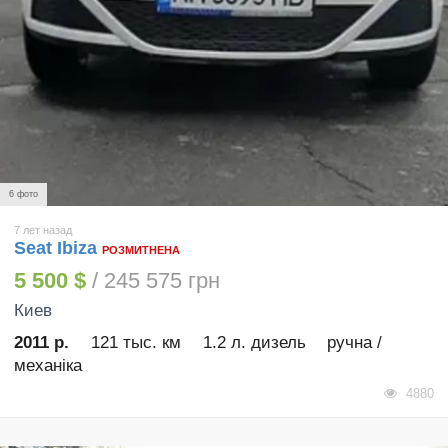
6 фото
7 лет назад
Seat Ibiza
РОЗМИТНЕНА
5 500 $
/ 245 575 грн
Киев
2011 р.
121 тыс. км
1.2 л. дизель
ручна /
механіка
4880