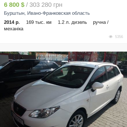
6 800 $
/ 303 280 грн
Бурштын
, Ивано-Франковская область
2014 р.
169 тыс. км
1.2 л. дизель
ручна /
механіка
5356