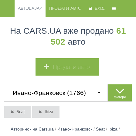
АВТОБАЗАР
ПРОДАТИ АВТО
ВХІД
На CARS.UA вже продано
61
502
авто
Продати авто
фільтри
Seat
Ibiza
Авторинок на Cars.ua
/
Ивано-Франковск
/
Seat
/
Ibiza
/