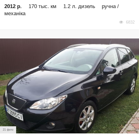
2012 р.
170 тыс. км
1.2 л. дизель
ручна /
механіка
6832
21 фото