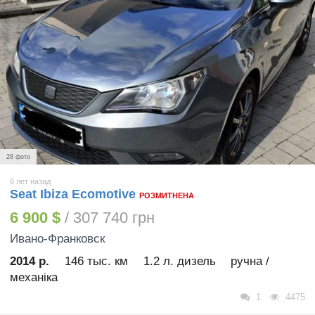
28 фото
6 лет назад
Seat Ibiza Ecomotive
РОЗМИТНЕНА
6 900 $
/ 307 740 грн
Ивано-Франковск
2014 р.
146 тыс. км
1.2 л. дизель
ручна /
механіка
1
4475