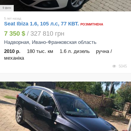
9 фото
5 лет назад
Seat Ibiza 1.6, 105 л.с, 77 КВТ.
РОЗМИТНЕНА
7 350 $
/ 327 810 грн
Надворная
, Ивано-Франковская область
2010 р.
180 тыс. км
1.6 л. дизель
ручна /
механіка
5045