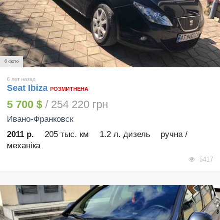
6 фото
6 лет назад
Seat Ibiza
РОЗМИТНЕНА
5 700 $
/ 254 220 грн
Ивано-Франковск
2011 р.
205 тыс. км
1.2 л. дизель
ручна /
механіка
5417