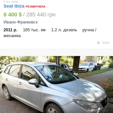
8 лет назад
Seat Ibiza
РОЗМИТНЕНА
6 400 $
/ 285 440 грн
Ивано-Франковск
2011 р.
165 тыс. км
1.2 л. дизель
ручна /
механіка
5414