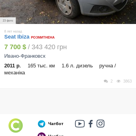
23 фото
8 лет назад
Seat Ibiza
РОЗМИТНЕНА
7 700 $
/ 343 420 грн
Ивано-Франковск
2011 р.
165 тыс. км
1.6 л. дизель
ручна /
механіка
2
3863
Чатбот