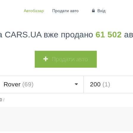
Автобазар
Продати авто
Вхід
а CARS.UA вже продано
61 502
ав
Продати авто
Rover
(69)
200
(1)
0
/