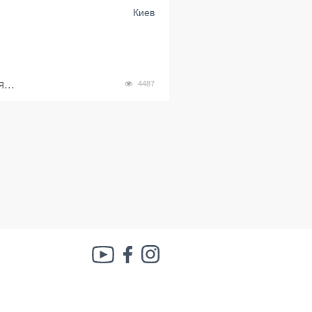
Киев
...
4487