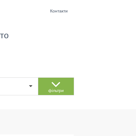
Контакти
то
фільтри