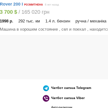
Rover 200 I
РОЗМИТНЕНА
8 лет назад
3 700 $
/ 165 020 грн
1998 р.
292 тыс. км
1.4 л. бензин
ручна / механіка
Машина в хорошем состояние , сел и поехал , находится
Чатбот
carsua Telegram
Чатбот
carsua Viber
Автодилерам