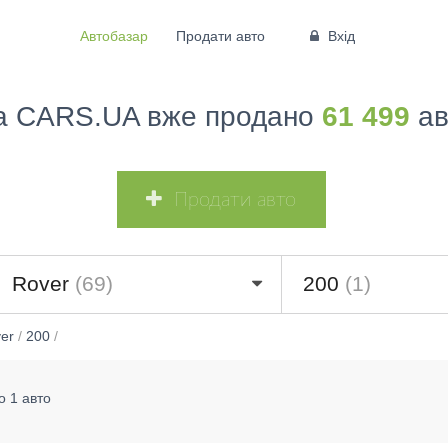
Автобазар
Продати авто
Вхід
а CARS.UA вже продано
61 499
ав
Продати авто
Rover
(69)
200
(1)
er
/
200
/
о 1 авто