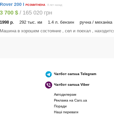
Rover 200 I
РОЗМИТНЕНА
8 лет назад
3 700 $
/ 165 020 грн
1998 р.
292 тыс. км
1.4 л. бензин
ручна / механіка
Машина в хорошем состояние , сел и поехал , находится
Чатбот
carsua Telegram
Чатбот
carsua Viber
Автодилерам
Реклама на Cars.ua
Поради
Наші переваги