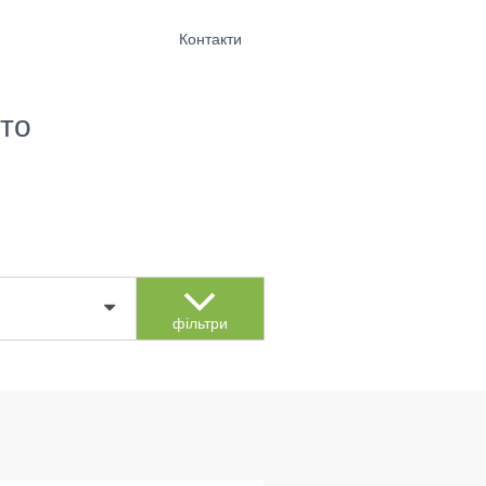
Контакти
то
фільтри