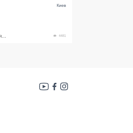
Киев
...
4481