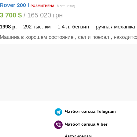
Rover 200 I
РОЗМИТНЕНА
8 лет назад
3 700 $
/ 165 020 грн
1998 р.
292 тыс. км
1.4 л. бензин
ручна / механіка
Машина в хорошем состояние , сел и поехал , находится
Чатбот
carsua Telegram
Чатбот
carsua Viber
Автодилерам