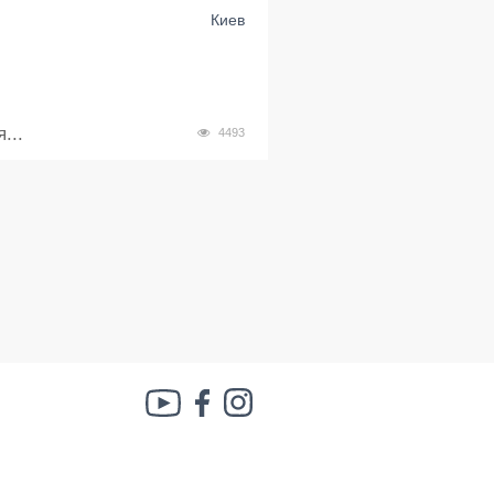
Киев
...
4493