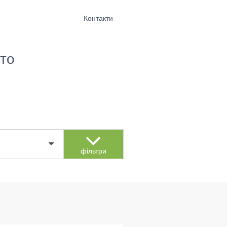
Контакти
то
фільтри