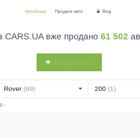
Автобазар
Продати авто
Вхід
а CARS.UA вже продано
61 502
ав
Продати авто
Rover
(69)
200
(1)
0
/