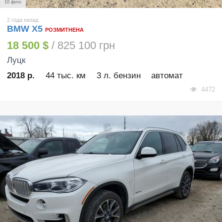
10 фото
2 года назад
BMW X5
РОЗМИТНЕНА
18 500 $
/ 825 100 грн
Луцк
2018 р.
44 тыс. км
3 л. бензин
автомат
4472