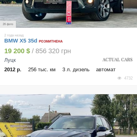
26 фото
2 года назад
BMW X5 35d
РОЗМИТНЕНА
19 200 $
/ 856 320 грн
Луцк
2012 р.
256 тыс. км
3 л. дизель
автомат
4732