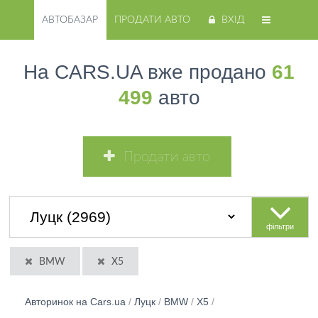
АВТОБАЗАР
ПРОДАТИ АВТО
ВХІД
На CARS.UA вже продано
61
499
авто
Продати авто
фільтри
BMW
X5
Авторинок на Cars.ua
/
Луцк
/
BMW
/
X5
/