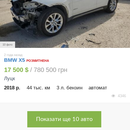
10 фото
2 года назад
BMW X5
РОЗМИТНЕНА
17 500 $
/ 780 500 грн
Луцк
2018 р.
44 тыс. км
3 л. бензин
автомат
4346
Показати ще 10 авто