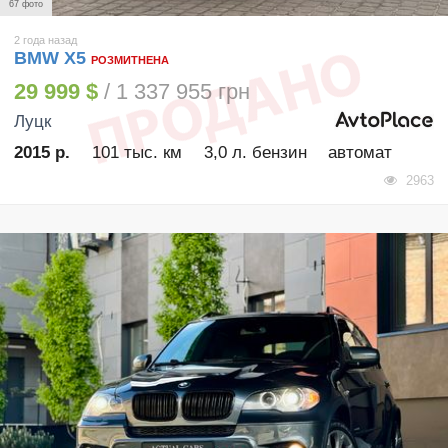
67 фото
2 года назад
BMW X5
РОЗМИТНЕНА
29 999 $
/ 1 337 955 грн
Луцк
2015 р.
101 тыс. км
3,0 л. бензин
автомат
2963