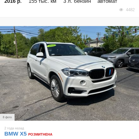
2016 р.
155 тыс. км
3 л. бензин
автомат
4482
8 фото
2 года назад
BMW X5
РОЗМИТНЕНА