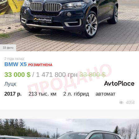
33 фото
2 года назад
BMW X5
РОЗМИТНЕНА
33 000 $
/ 1 471 800 грн
33 800 $
Луцк
2017 р.
213 тыс. км
2 л. гібрид
автомат
4058