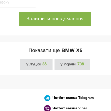
Залишити повідомлення
Показати ще
BMW X5
у Луцке
38
у Україні
738
Чатбот
carsua Telegram
Чатбот
carsua Viber