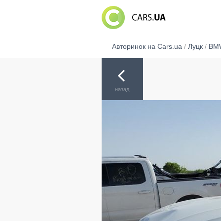
Авторинок на Cars.ua
/
Луцк
/
BM
назад