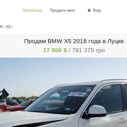
Автобазар
Продати авто
Вхід
W
/
X5
/
Продам BMW X5 2018 года в Луцке
17 500 $
/ 781 375 грн