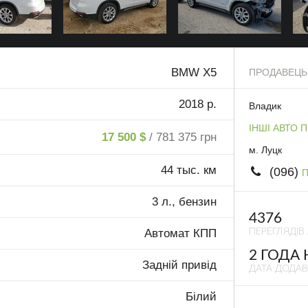
BMW X5
ПРОДАВЕЦЬ
2018 р.
Владик
ІНШІ АВТО 
17 500 $
/ 781 375 грн
м. Луцк
44 тыс. км
(096)
П
3 л., бензин
4376
ПЕРЕГЛЯДІВ
Автомат КПП
2 ГОДА
Задній привід
ДАТА ДОДА
Білий