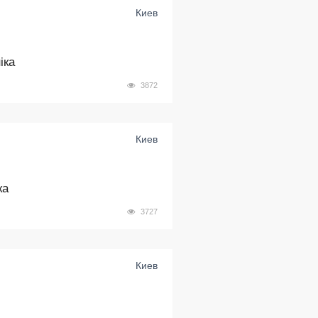
Киев
іка
3872
Киев
ка
3727
Киев