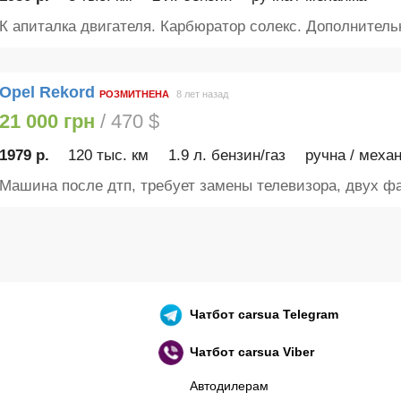
К апиталка двигателя. Карбюратор солекс. Дополнительн
Opel Rekord
РОЗМИТНЕНА
8 лет назад
21 000 грн
/ 470 $
1979 р.
120 тыс. км
1.9 л. бензин/газ
ручна / механ
Машина после дтп, требует замены телевизора, двух фар
Чатбот
carsua Telegram
Чатбот
carsua Viber
Автодилерам