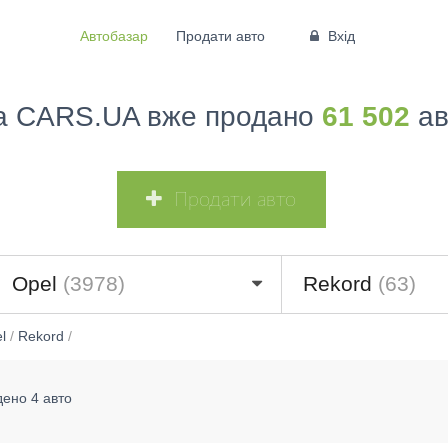
Автобазар
Продати авто
Вхід
а CARS.UA вже продано
61 502
ав
Продати авто
Opel
(3978)
Rekord
(63)
l
/
Rekord
/
дено 4 авто