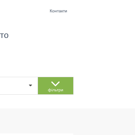
Контакти
то
фільтри