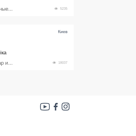
ые...
5235
Киев
іка
 и...
18037