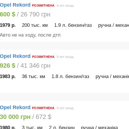
Opel Rekord
РОЗМИТНЕНА
8 лет назад
600 $
/ 26 790 грн
1979 р.
200 тыс. км
1.9 л. бензин/газ
ручна / механ
Авто не на ходу, после дтп
Opel Rekord
РОЗМИТНЕНА
8 лет назад
926 $
/ 41 346 грн
1983 р.
36 тыс. км
1.8 л. бензин/газ
ручна / механі
Opel Rekord
РОЗМИТНЕНА
8 лет назад
30 000 грн
/ 672 $
1980 р.
3 тыс. км
2 л. бензин
ручна / механіка