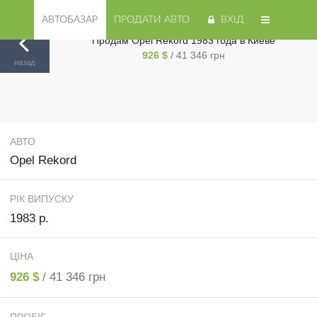
АВТОБАЗАР
ПРОДАТИ АВТО
ВХІД
Продам Opel Rekord 1983 года в Киеве
926 $
/ 41 346 грн
Авторинок на Cars.ua
/
Киев
/
Opel
/
Rekord
/
назад
АВТО
Opel Rekord
РІК ВИПУСКУ
1983 р.
ЦІНА
926 $
/ 41 346 грн
ПРОБІГ