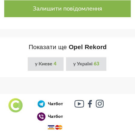
Залишити повідомлення
Показати ще
Opel Rekord
у Киеве
4
у Україні
63
Чатбот
Чатбот
Російський воєнний корабель, іди нах..й!
🇷🇺 🚢 🖕 PS: Таки пішов 🎉