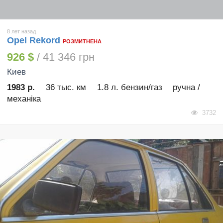
8 лет назад
Opel Rekord
РОЗМИТНЕНА
926 $
/ 41 346 грн
Киев
1983 р.
36 тыс. км
1.8 л. бензин/газ
ручна /
механіка
3732