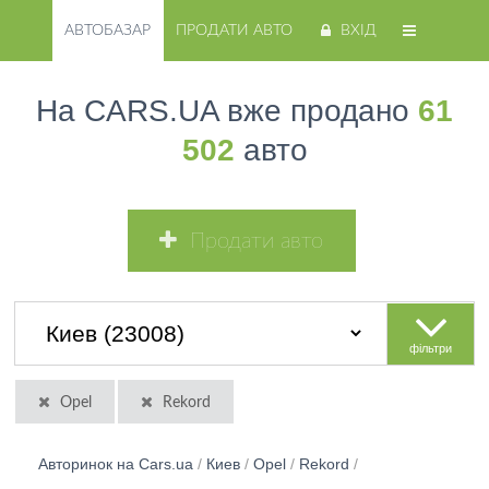
АВТОБАЗАР
ПРОДАТИ АВТО
ВХІД
На CARS.UA вже продано
61
502
авто
Продати авто
фільтри
Opel
Rekord
Авторинок на Cars.ua
/
Киев
/
Opel
/
Rekord
/