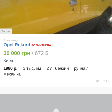
5 фото
8 лет назад
Opel Rekord
РОЗМИТНЕНА
30 000 грн
/ 672 $
Киев
1980 р.
3 тыс. км
2 л. бензин
ручна /
механіка
5235