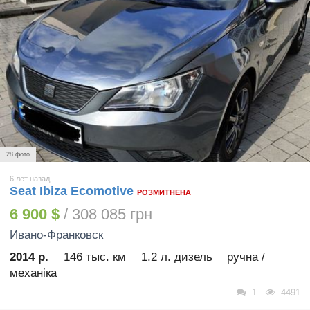
28 фото
6 лет назад
Seat Ibiza Ecomotive
РОЗМИТНЕНА
6 900 $
/ 308 085 грн
Ивано-Франковск
2014 р.
146 тыс. км
1.2 л. дизель
ручна /
механіка
1
4491