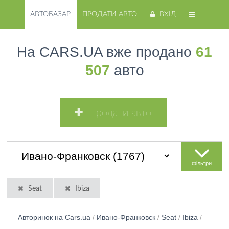
АВТОБАЗАР
ПРОДАТИ АВТО
ВХІД
На CARS.UA вже продано
61
507
авто
Продати авто
фільтри
Seat
Ibiza
Авторинок на Cars.ua
/
Ивано-Франковск
/
Seat
/
Ibiza
/