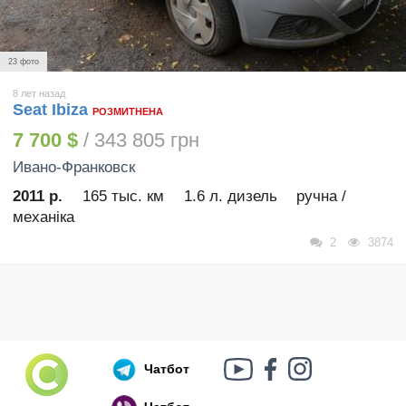
23 фото
8 лет назад
Seat Ibiza
РОЗМИТНЕНА
7 700 $
/ 343 805 грн
Ивано-Франковск
2011 р.
165 тыс. км
1.6 л. дизель
ручна /
механіка
2
3874
Чатбот