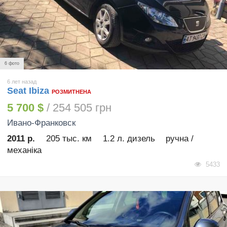
6 фото
6 лет назад
Seat Ibiza
РОЗМИТНЕНА
5 700 $
/ 254 505 грн
Ивано-Франковск
2011 р.
205 тыс. км
1.2 л. дизель
ручна /
механіка
5433