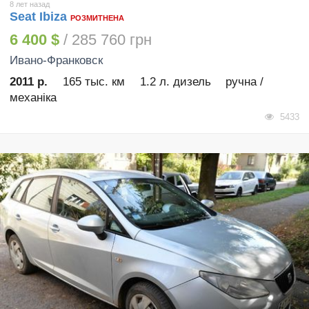
8 лет назад
Seat Ibiza
РОЗМИТНЕНА
6 400 $
/ 285 760 грн
Ивано-Франковск
2011 р.
165 тыс. км
1.2 л. дизель
ручна /
механіка
5433