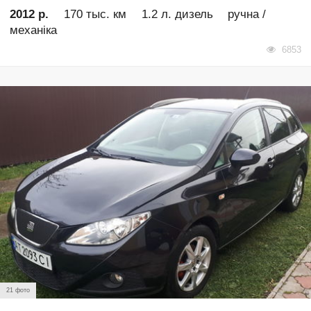
2012 р.
170 тыс. км
1.2 л. дизель
ручна /
механіка
6853
21 фото