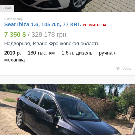
9 фото
5 лет назад
Seat Ibiza 1.6, 105 л.с, 77 КВТ.
РОЗМИТНЕНА
7 350 $
/ 328 178 грн
Надворная
, Ивано-Франковская область
2010 р.
180 тыс. км
1.6 л. дизель
ручна /
механіка
5061