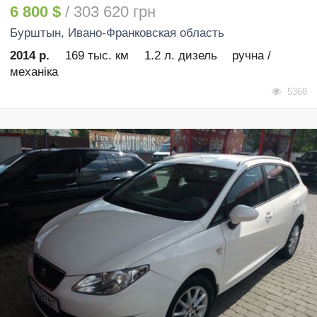
6 800 $
/ 303 620 грн
Бурштын
, Ивано-Франковская область
2014 р.
169 тыс. км
1.2 л. дизель
ручна /
механіка
5368